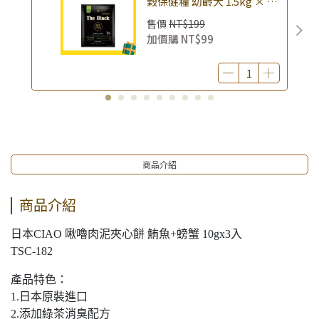
榖保健糧 幼齡犬 1.5kg × 包
｜(廠效期20260818) 狗乾糧
售價
NT$199
狗飼料 幼犬飼料 無穀配方｜
加價購
NT$99
即期品
商品介紹
商品介紹
日本CIAO 啾嚕肉泥夾心餅 鮪魚+螃蟹 10gx3入
TSC-182
產品特色：
1.日本原裝進口
2.添加綠茶消臭配方