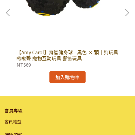
【Amy Carol】育智健身球 - 黑色 × 顆｜狗玩具
【
)
啾啾聲 寵物互動玩具 響笛玩具
鯛魚
貓適
食
NT$69
NT
加入購物車
會員專區
會員權益
購物須知