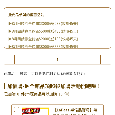
此商品參與的優惠活動
▶8月回饋券全館滿$3000送$288(效期45天)
▶8月回饋券全館滿$5000送$488(效期45天)
▶8月回饋券全館滿$2000送$188(效期45天)
▶8月回饋券全館滿$8000送$888(效期45天)
▶消費滿999｜享超值價$299加購BIO UP面膜
▶全館不限消費金額｜享超值價$19起 加購自然主義嚐鮮試吃
組！
此商品 「 最高 」可以折抵紅利
7
點 (約等於
NT$7
)
▶王國加購活動 訂單享超值優惠價加購好物
▶全館品項超殺加購活動開跑啦！
加價購-▶全館品項超殺加購活動開跑啦！
已加購
0
件
(本區商品可以加購
10
件)
【LaPetz 樂倍黑酵母】無