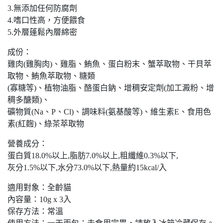
3.無添加任何防腐劑
4.嗜口性高，方便餵食
5.外層蓬鬆內層綿密
成份：
雞肉(雞胸肉)、雞脂、鮪魚、蛋白粉末、蟹萃取物、干貝萃
取物、鮪魚萃取物、糖類
(寡糖等)、植物油脂、酪蛋白鈉、增稠安定劑(加工澱粉、增
稠多醣類)、
礦物質(Na、P、Cl)、調味料(氨基酸等)、維生素E、食用色
素(紅麴)、綠茶萃取物
營養成分：
蛋白質18.0%以上,脂肪7.0%以上,粗纖維0.3%以下,
灰分1.5%以下,水分73.0%以下,熱量約15kcal/入
適用對象：全齡貓
內容量：10g x 3入
保存方法：常溫