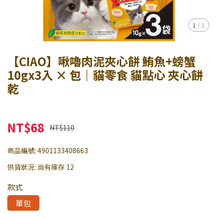
1
/
1
【CIAO】啾嚕肉泥夾心餅 鮪魚+螃蟹
10gx3入 × 包｜貓零食 貓點心 夾心餅
乾
NT$68
NT$110
商品編號:
4901133408663
供貨狀況:
尚有庫存 12
款式
單包