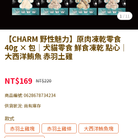
1
/
11
【CHARM 野性魅力】原肉凍乾零食
40g × 包｜犬貓零食 鮮食凍乾 點心｜
大西洋鮪魚 赤羽土雞
NT$169
NT$220
商品編號:
0628678734234
供貨狀況:
尚有庫存
款式
赤羽土雞塊
赤羽土雞條
大西洋鮪魚塊