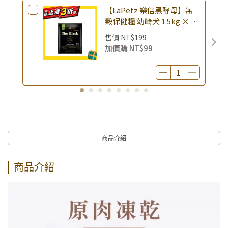
【LaPetz 樂倍黑酵母】無
榖保健糧 幼齡犬 1.5kg × 包
｜(廠效期20260818) 狗乾糧
售價
NT$199
狗飼料 幼犬飼料 無穀配方｜
加價購
NT$99
即期品
商品介紹
商品介紹