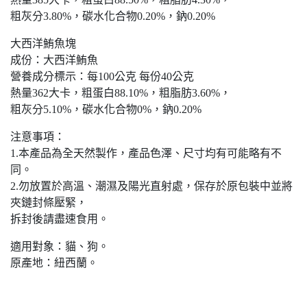
粗灰分3.80%，碳水化合物0.20%，鈉0.20%
大西洋鮪魚塊
成份：大西洋鮪魚
營養成分標示：每100公克 每份40公克
熱量362大卡，粗蛋白88.10%，粗脂肪3.60%，
粗灰分5.10%，碳水化合物0%，鈉0.20%
注意事項：
1.本產品為全天然製作，產品色澤、尺寸均有可能略有不
同。
2.勿放置於高溫、潮濕及陽光直射處，保存於原包裝中並將
夾鏈封條壓緊，
拆封後請盡速食用。
適用對象：貓、狗。
原產地：紐西蘭。