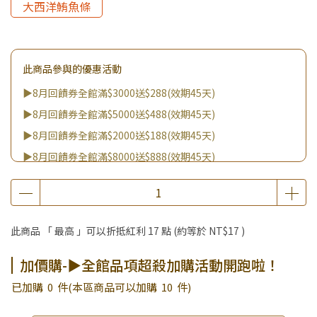
大西洋鮪魚條
此商品參與的優惠活動
▶8月回饋券全館滿$3000送$288(效期45天)
▶8月回饋券全館滿$5000送$488(效期45天)
▶8月回饋券全館滿$2000送$188(效期45天)
▶8月回饋券全館滿$8000送$888(效期45天)
▶消費滿999｜享超值價$299加購BIO UP面膜
▶全館不限消費金額｜享超值價$19起 加購自然主義嚐鮮試吃
組！
此商品 「 最高 」可以折抵紅利
17
點 (約等於
NT$17
)
▶王國加購活動 訂單享超值優惠價加購好物
▶全館品項超殺加購活動開跑啦！
加價購-▶全館品項超殺加購活動開跑啦！
已加購
0
件
(本區商品可以加購
10
件)