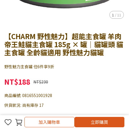
1
/
11
【CHARM 野性魅力】超能主食罐 羊肉
帝王鮭貓主食罐 185g × 罐｜貓罐頭 貓
主食罐 全齡貓適用 野性魅力貓罐
野性魅力主食罐 任6件享9折
NT$188
NT$230
商品編號:
0816551001928
供貨狀況:
尚有庫存 17
款式
加入購物車
加入購物車
立即購買
單罐