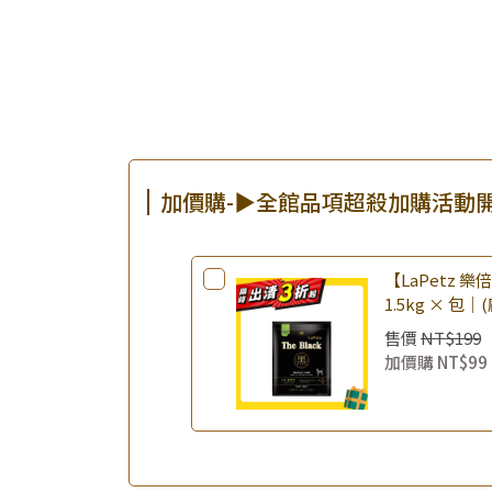
加價購-▶全館品項超殺加購活動
【LaPetz 
1.5kg × 包｜
飼料 幼犬飼料
售價
NT$199
加價購
NT$99