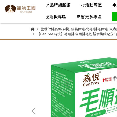
📌品牌旗艦館
📣活動專區
♠
💰銅板專區
📆省更多專區
營養保健品牌-森悅
,
貓貓保健-化毛/排毛保健
,
東森
【CenTree 森悅】毛順排 貓用排毛粉 膳食纖維配方 