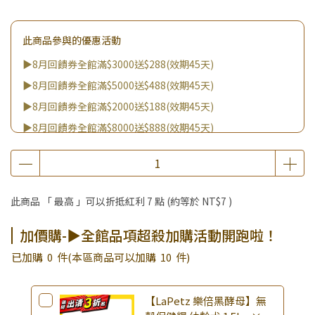
此商品參與的優惠活動
▶8月回饋券全館滿$3000送$288(效期45天)
▶8月回饋券全館滿$5000送$488(效期45天)
▶8月回饋券全館滿$2000送$188(效期45天)
▶8月回饋券全館滿$8000送$888(效期45天)
▶消費滿999｜享超值價$299加購BIO UP面膜
▶全館不限消費金額｜享超值價$19起 加購自然主義嚐鮮試吃
組！
此商品 「 最高 」可以折抵紅利
7
點 (約等於
NT$7
)
▶王國加購活動 訂單享超值優惠價加購好物
▶全館品項超殺加購活動開跑啦！
加價購-▶全館品項超殺加購活動開跑啦！
已加購
0
件
(本區商品可以加購
10
件)
【LaPetz 樂倍黑酵母】無