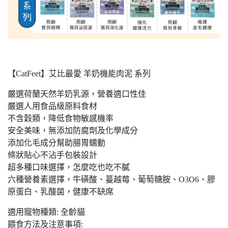
【CatFeet】艾比最愛 羊奶機能肉泥 系列
嚴選荷蘭天然羊奶乳源，營養適口性佳
嚴選人用食品級原料食材
不含穀類，降低食物敏感機率
安全美味，無添加防腐劑及化學成分
添加化毛成分幫助腸胃蠕動
條狀貼心不沾手包裝設計
超多種口味選擇，怎麼吃也吃不膩
六種營養素選擇，牛磺酸、蔓越莓、葡萄糖胺、O3O6、膠
原蛋白、乳酸菌，健康不缺席
適用寵物種類: 全齡貓
餵食方法及注意事項: