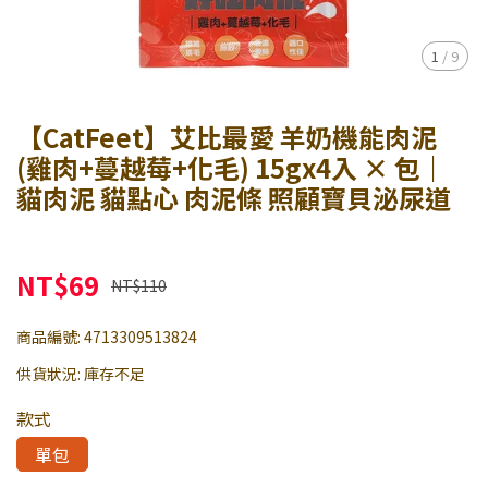
1
/
9
【CatFeet】艾比最愛 羊奶機能肉泥
(雞肉+蔓越莓+化毛) 15gx4入 × 包｜
貓肉泥 貓點心 肉泥條 照顧寶貝泌尿道
NT$69
NT$110
商品編號:
4713309513824
供貨狀況:
庫存不足
款式
單包