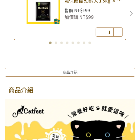
榖保健糧 幼齡犬 1.5kg × 包
｜(廠效期20260818) 狗乾糧
售價
NT$199
狗飼料 幼犬飼料 無穀配方｜
加價購
NT$99
即期品
商品介紹
商品介紹