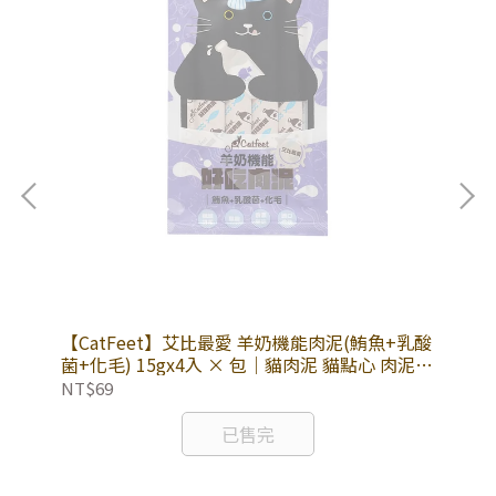
膠原
【CatFeet】艾比最愛 羊奶機能肉泥(鮪魚+乳酸
【
肉泥
菌+化毛) 15gx4入 × 包｜貓肉泥 貓點心 肉泥條
酸+
照顧寶貝消化道
照
NT$69
NT
已售完