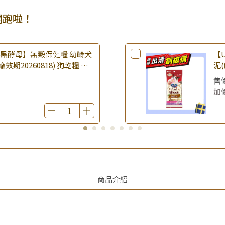
開跑啦！
樂倍黑酵母】無榖保健糧 幼齡犬
【U
(廠效期20260818) 狗乾糧 狗
泥(
 無穀配方｜即期品
期2
售
品
加
商品介紹