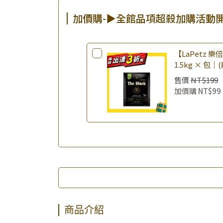
加價購-▶全館品項超殺加購活動
【LaPetz 
1.5kg × 包｜
飼料 幼犬飼料
售價
NT$199
加價購
NT$99
商品介紹