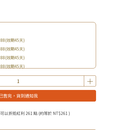
88(效期45天)
88(效期45天)
88(效期45天)
88(效期45天)
購BIO UP面膜
$19起 加購自然主義嚐鮮試吃組！
已售完，貨到通知我
優惠價加購好物
啦！
 」可以折抵紅利
261
點 (約等於
NT$261
)
滿額享好禮5選3 (限量贈完為止)