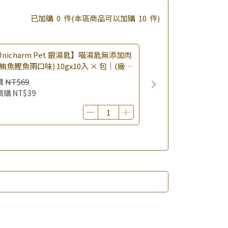
已加購
0
件
(本區商品可以加購
10
件)
nicharm Pet 銀湯匙】喵湯匙無添加肉
鮪魚鰹魚兩口味) 10gx10入 × 包｜(廠效
0260819) 貓肉泥 貓點心 肉泥條｜即期
價
NT$69
價購
NT$39