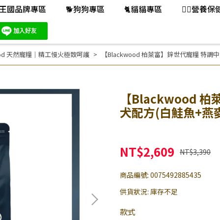
王國品牌專區
🐕️狗狗專區
🐈️貓貓專區
👨‍⚕️營養
ood 天然寵糧｜精工慢火極致呵護
【Blackwood 柏萊富】鋅世代寵糧 特調
【Blackwood
犬配方(白鮭魚+燕麥
NT$2,609
NT$3,390
商品編號:
0075492885435
供貨狀況:
庫存不足
款式