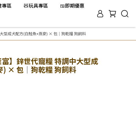
保健專區
🧸玩具專區
🍱即期優惠
中大型成犬配方(白鮭魚+燕麥) × 包｜狗乾糧 狗飼料
 柏萊富】鋅世代寵糧 特調中大型成
) × 包｜狗乾糧 狗飼料