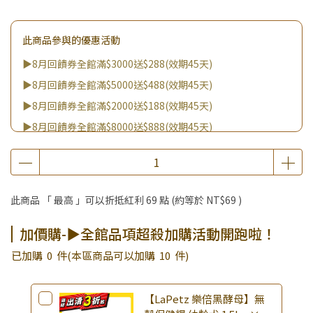
此商品參與的優惠活動
▶8月回饋券全館滿$3000送$288(效期45天)
▶8月回饋券全館滿$5000送$488(效期45天)
▶8月回饋券全館滿$2000送$188(效期45天)
▶8月回饋券全館滿$8000送$888(效期45天)
▶消費滿999｜享超值價$299加購BIO UP面膜
▶全館不限消費金額｜享超值價$19起 加購自然主義嚐鮮試吃
組！
此商品 「 最高 」可以折抵紅利
69
點 (約等於
NT$69
)
▶王國加購活動 訂單享超值優惠價加購好物
▶全館品項超殺加購活動開跑啦！
加價購-▶全館品項超殺加購活動開跑啦！
▶夏祭好禮｜購買犬貓乾溼糧，滿額享好禮5選3 (限量贈完為
已加購
0
件
(本區商品可以加購
10
件)
止)
【LaPetz 樂倍黑酵母】無