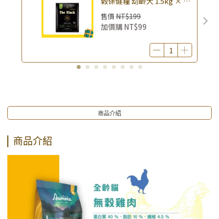
榖保健糧 幼齡犬 1.5kg × 包
｜(廠效期20260818) 狗乾糧
售價
NT$199
狗飼料 幼犬飼料 無穀配方｜
加價購
NT$99
即期品
商品介紹
商品介紹