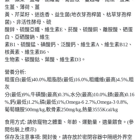
生薑、薄荷、薑
黃、芹菜籽、迷迭香、益生菌(地衣芽孢桿菌、枯草芽孢桿
菌)、非活性酵母、硫
酸鋅、硫酸亞鐵、維生素E、菸酸、硫酸銅、離胺酸、硒蛋
白、亞硒酸鈉、維生
素B1、硫酸錳、碘酸鈣、泛酸鈣、維生素A、維生素B12、
核黃素、維生素B6、
生物素、碳酸鈷、葉酸、維生素D3。
營養分析:
粗蛋白(最低)40.0%,粗脂肪(最低)16.0%,粗纖維(最高)4.5%,粗
灰
分(最低)9%,牛磺酸(最高)0.3%,水分(最高)10.0%,鎂(最高)0.16
%,鈣(最低)1.2%,磷(最低)1%,Omega-6 2.7%,Omega-3 0.8%,
葡萄糖胺500mg/kg,軟骨素250mg/kg,熱量3555Kcal/kg
食用方式: 請依寵物之體重、年齡、運動量，適量餵食。(參
閱包裝上標示)
保存及注意事項: 開封後，請存放於密閉容器中隔絕外界空