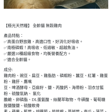
【極光天然糧】 全齡貓 無穀雞肉
產品特點：
✅高蛋白野放雞，高適口性，好消化好吸收。
✅南極磷蝦！高吸收、低過敏、超越魚油。
✅嚴選10種超級食物，均衡營養配方。
✅適合全齡貓。
成分:
雞肉粉、豌豆、扁豆、雞脂肪、磷蝦粉、蠶豆、紅薯、雞蛋
粉、雞肝、鷹嘴
豆、啤酒酵母、亞麻籽、鹽、丙酸鈣、海帶粉、羽衣甘藍
粉、硫酸氫鈉、 氯化
膽鹼、卵磷脂、DL蛋氨酸、絲蘭萃取物、牛磺酸、葡萄糖
胺鹽酸鹽、硫酸軟骨
素、蘋果、藍莓、胡蘿蔔、菊苣根、蔓越莓、南瓜、菠菜、