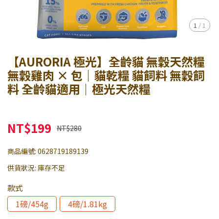
1
/
1
【AURORIA 極光】全齡貓 無穀天然糧
無穀雞肉 × 包｜貓乾糧 貓飼料 無穀飼
料 全齡貓適用｜極光天然糧
NT$199
NT$280
商品編號:
0628719189139
供貨狀況:
庫存不足
款式
1磅/454g
4磅/1.81kg