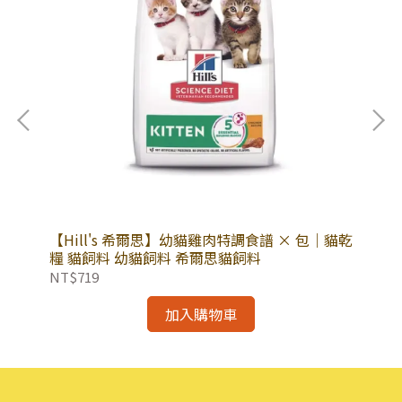
全
【Hill's 希爾思】幼貓雞肉特調食譜 × 包｜貓乾
【H
 貓
糧 貓飼料 幼貓飼料 希爾思貓飼料
包
爾
NT$719
NT
加入購物車