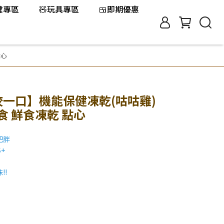
保健專區
🧸玩具專區
🍱即期優惠
點心
! 鮮咬一口】機能保健凍乾(咕咕雞)
零食 鮮食凍乾 點心
肥胖
+
!!