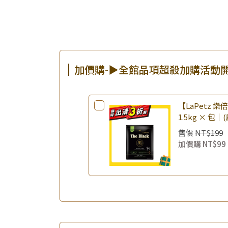
加價購-▶全館品項超殺加購活動
【LaPetz 
1.5kg × 包｜
飼料 幼犬飼料
售價
NT$199
加價購
NT$99