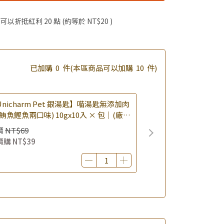
啦！
 」可以折抵紅利
20
點 (約等於
NT$20
)
已加購
0
件
(本區商品可以加購
10
件)
nicharm Pet 銀湯匙】喵湯匙無添加肉
鮪魚鰹魚兩口味) 10gx10入 × 包｜(廠效
0260819) 貓肉泥 貓點心 肉泥條｜即期
價
NT$69
價購
NT$39