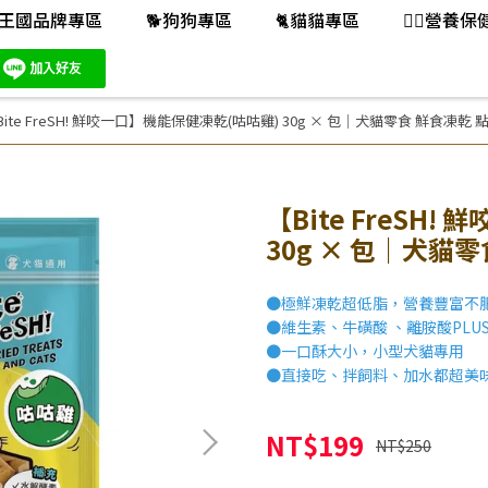
王國品牌專區
🐕️狗狗專區
🐈️貓貓專區
👨‍⚕️營養
Bite FreSH! 鮮咬一口】機能保健凍乾(咕咕雞) 30g × 包｜犬貓零食 鮮食凍乾 
【Bite FreSH
30g × 包｜犬貓
●極鮮凍乾超低脂，營養豐富不
●維生素、牛磺酸 、離胺酸PLUS
●一口酥大小，小型犬貓專用
●直接吃、拌飼料、加水都超美味
NT$199
NT$250