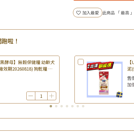
▶全館品項超殺加購活動開跑
加入最愛
此商品 「 最高
開跑啦！
樂倍黑酵母】無榖保健糧 幼齡犬
【U
(廠效期20260818) 狗乾糧 狗
泥(
 無穀配方｜即期品
期2
售
品
加