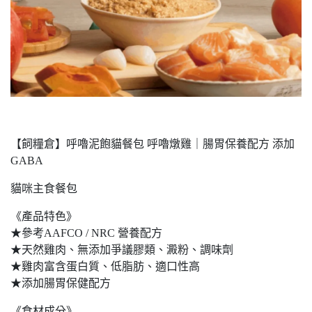
【飼糧倉】呼嚕泥飽貓餐包 呼嚕燉雞｜腸胃保養配方 添加
GABA
貓咪主食餐包
《產品特色》
★參考AAFCO / NRC 營養配方
★天然雞肉、無添加爭議膠類、澱粉、調味劑
★雞肉富含蛋白質、低脂肪、適口性高
★添加腸胃保健配方
《食材成分》