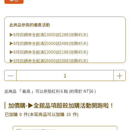
此商品參與的優惠活動
▶8月回饋券全館滿$3000送$288(效期45天)
▶8月回饋券全館滿$5000送$488(效期45天)
▶8月回饋券全館滿$2000送$188(效期45天)
▶8月回饋券全館滿$8000送$888(效期45天)
▶消費滿999｜享超值價$299加購BIO UP面膜
▶全館不限消費金額｜享超值價$19起 加購自然主義嚐鮮試吃
組！
此商品 「 最高 」可以折抵紅利
6
點 (約等於
NT$6
)
▶王國加購活動 訂單享超值優惠價加購好物
▶全館品項超殺加購活動開跑啦！
加價購-▶全館品項超殺加購活動開跑啦！
▶夏祭好禮｜購買犬貓乾溼糧，滿額享好禮5選3 (限量贈完為
已加購
0
件
(本區商品可以加購
10
件)
止)