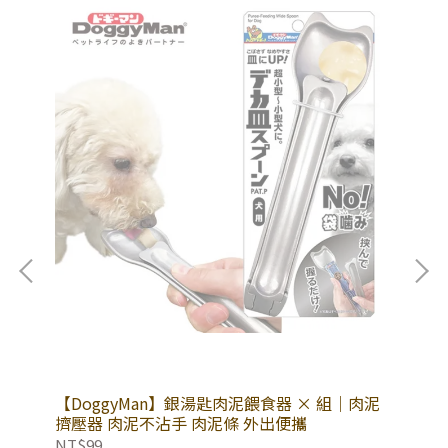
【DoggyMan】銀湯匙肉泥餵食器 × 組｜肉泥
【A
鮪雙
擠壓器 肉泥不沾手 肉泥條 外出便攜
啾
罐頭
NT$99
NT