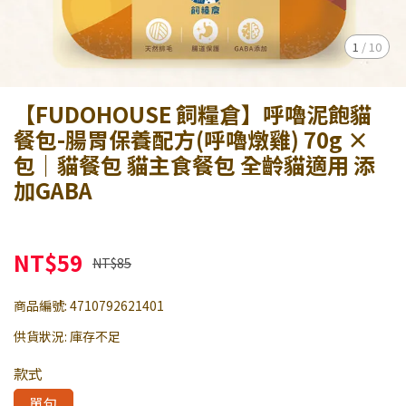
1
/
10
【FUDOHOUSE 飼糧倉】呼嚕泥飽貓
餐包-腸胃保養配方(呼嚕燉雞) 70g ×
包｜貓餐包 貓主食餐包 全齡貓適用 添
加GABA
NT$59
NT$85
商品編號:
4710792621401
供貨狀況:
庫存不足
款式
單包