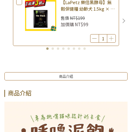
【LaPetz 樂倍黑酵母】無
榖保健糧 幼齡犬 1.5kg × 包
｜(廠效期20260818) 狗乾糧
售價
NT$199
狗飼料 幼犬飼料 無穀配方｜
加價購
NT$99
即期品
商品介紹
商品介紹