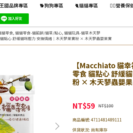
王國品牌專區
🐕️狗狗專區
🐈️貓貓專區
👨‍⚕️營養
貓貓零食
,
貓貓零食-貓餡餅/貓草/點心
,
貓貓玩具-貓草木天蓼
零食 貓點心 舒緩貓咪壓力 安撫情緒｜木天蓼果實粉 × 木天蓼蟲嬰果實
【Macchiato
零食 貓點心 舒緩
粉 × 木天蓼蟲嬰
NT$59
NT$100
商品編號:
4711481489111
供貨狀況:
尚有庫存