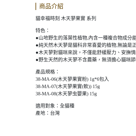
商品介紹
貓幸福時刻 木天蓼果實 系列
特色：
●山地野生的落葉性植物,內含一種複合物成分
●純天然木天蓼是貓科非常喜愛的植物,無論是
●木天蓼對貓咪來說，不僅能舒緩壓力、安撫
●野生天然的木天蓼不含農藥，無須擔心貓咪
產品規格：
38-MA-06(木天蓼果實粉) 1g*6包入
38-MA-07(木天蓼果實(軟)) 15g
38-MA-08(木天蓼虫嬰果) 15g
適用對象：全貓種
產地：台灣