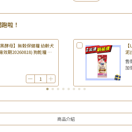
開跑啦！
樂倍黑酵母】無榖保健糧 幼齡犬
【U
(廠效期20260818) 狗乾糧 狗
泥(
 無穀配方｜即期品
期2
售
品
加
商品介紹