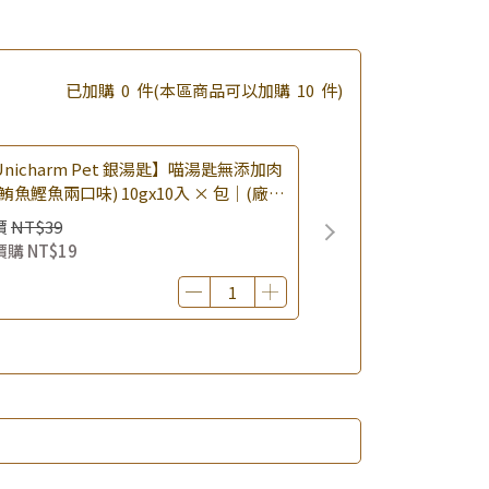
已加購
0
件
(本區商品可以加購
10
件)
nicharm Pet 銀湯匙】喵湯匙無添加肉
鮪魚鰹魚兩口味) 10gx10入 × 包｜(廠效
0260819) 貓肉泥 貓點心 肉泥條｜即期
價
NT$39
價購
NT$19