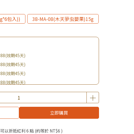
g*6包入))
38-MA-08(木天蓼虫嬰果)15g
88(效期45天)
88(效期45天)
88(效期45天)
88(效期45天)
購BIO UP面膜
$19起 加購自然主義嚐鮮試吃組！
優惠價加購好物
立即購買
啦！
 」可以折抵紅利
6
點 (約等於
NT$6
)