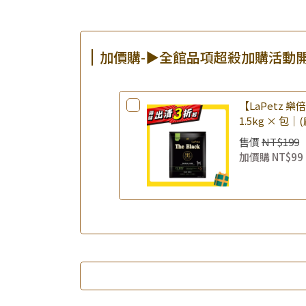
加價購-▶全館品項超殺加購活動
【LaPetz 
1.5kg × 包｜
飼料 幼犬飼料
售價
NT$199
加價購
NT$99