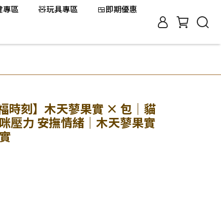
保健專區
🧸玩具專區
🍱即期優惠
 貓幸福時刻】木天蓼果實 × 包｜貓
貓咪壓力 安撫情緒｜木天蓼果實
果實