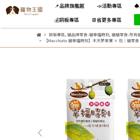
📌品牌旗艦館
📣活動專區
♠
💰銅板專區
📆省更多專區
銅板專區
,
貓品牌零食-貓幸福時刻
,
貓貓零食-所有
【Macchiato 貓幸福時刻】木天蓼果實 × 包｜貓