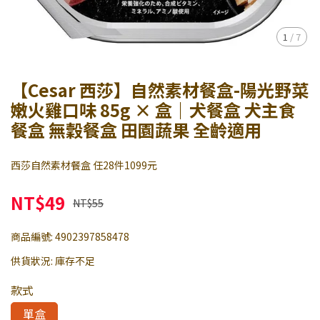
1
/
7
【Cesar 西莎】自然素材餐盒-陽光野菜
嫩火雞口味 85g × 盒｜犬餐盒 犬主食
餐盒 無穀餐盒 田園蔬果 全齡適用
西莎自然素材餐盒 任28件1099元
NT$49
NT$55
商品編號:
4902397858478
供貨狀況:
庫存不足
款式
單盒