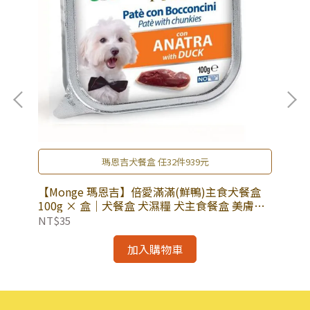
瑪恩吉犬餐盒 任32件939元
海陸
【Monge 瑪恩吉】倍愛滿滿(鮮鴨)主食犬餐盒
【
餐盒
100g × 盒｜犬餐盒 犬濕糧 犬主食餐盒 美膚亮
味 
毛
園
NT$35
NT
加入購物車