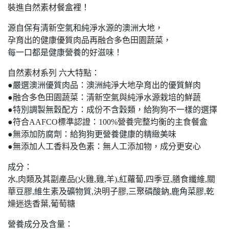
裝進自然素材餐盒裡！
源自保有清新空氣和純淨水源的澳洲大地，
孕育出的健康優質肉品再融合多色田園蔬菜，
每一口都是健康營養的好滋味！
自然素材系列 六大特點：
●嚴選澳洲優質肉品：澳洲純淨大地孕育出的優質鮮肉
●融合多色田園蔬菜：清新空氣與純淨水源栽培的鮮蔬
●特別調製無穀配方：成份不含穀類，給狗狗不一樣的選擇
●符合AAFCO標準認證：100%營養完整均衡的主食餐盒
●無添加防腐劑：給狗狗更營養健康的精緻美味
●無添加人工香料及色素：無人工添加物，成分更安心
成分：
水,肉類及其副產品(火雞,雞,羊),紅蘿蔔,四季豆,膳食纖維,關
華豆膠,維生素及礦物質,決明子膠,三聚磷酸鈉,鹿角菜膠,乾
燥迷迭香葉,葡萄糖
營養成分及含量：