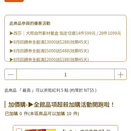
此商品參與的優惠活動
▶西莎｜犬用自然素材餐盒 指定任選14件599元 / 28件1099元
▶8月回饋券全館滿$3000送$288(效期45天)
▶8月回饋券全館滿$5000送$488(效期45天)
▶8月回饋券全館滿$2000送$188(效期45天)
▶8月回饋券全館滿$8000送$888(效期45天)
▶消費滿999｜享超值價$299加購BIO UP面膜
▶全館不限消費金額｜享超值價$19起 加購自然主義嚐鮮試吃
此商品 「 最高 」可以折抵紅利
5
點 (約等於
NT$5
)
組！
▶王國加購活動 訂單享超值優惠價加購好物
加價購-▶全館品項超殺加購活動開跑啦！
▶全館品項超殺加購活動開跑啦！
已加購
0
件
(本區商品可以加購
10
件)
▶夏祭好禮｜購買犬貓乾溼糧，滿額享好禮5選3 (限量贈完為
止)