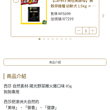
【LaPetz 樂倍黑酵母】無
▶西莎｜購買西莎系列商品，滿額599贈西莎好禮多選一 (活動
榖保健糧 幼齡犬 1.5kg × 包
不含即期品, 限量贈完為止)
｜(廠效期20260818) 狗乾糧
售價
NT$199
狗飼料 幼犬飼料 無穀配方｜
加價購
NT$99
即期品
商品介紹
商品介紹
西莎 自然素材-陽光野菜嫩火雞口味 85g
狗狗專用
西莎把澳洲大自然的
「美味」、「營養」、「健康」