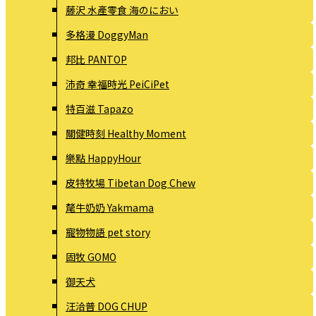
藤沢 水產零食 海のにおい
多格漫 DoggyMan
邦比 PANTOP
沛奇 幸福時光 PeiCiPet
特百滋 Tapazo
關健時刻 Healthy Moment
樂點 HappyHour
皮特牧場 Tibetan Dog Chew
氂牛奶奶 Yakmama
寵物物語 pet story
固牧 GOMO
御天犬
汪洽普 DOG CHUP