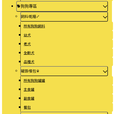
🐕️狗狗專區
飼料/乾糧🦴
所有狗狗飼料
幼犬
老犬
全齡犬
品種犬
罐頭/餐包🥫
所有狗狗罐罐
主食罐
副食罐
餐包