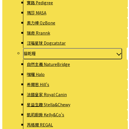
寶路 Pedigree
瑪莎 MASA
奧力棒 OzBone
瑞奇 Rrannk
汪喵星球 Dogcatstar
貓乾糧
自然主義 NatureBridge
嘿囉 Halo
希爾思 Hill's
法國皇家 Royal Canin
星益生趣 Stella&Chewy
凱莉廚房 Kelly&Co's
芮格爾 REGAL