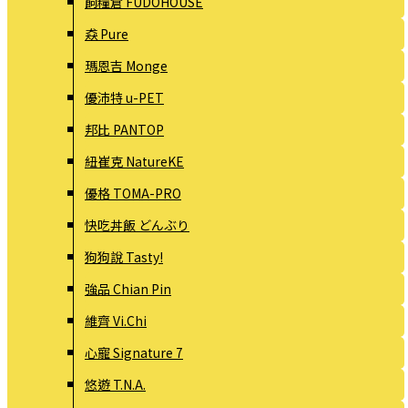
飼糧倉 FUDOHOUSE
猋 Pure
瑪恩吉 Monge
優沛特 u-PET
邦比 PANTOP
紐崔克 NatureKE
優格 TOMA-PRO
快吃丼飯 どんぶり
狗狗說 Tasty!
強品 Chian Pin
維齊 Vi.Chi
心寵 Signature 7
悠遊 T.N.A.