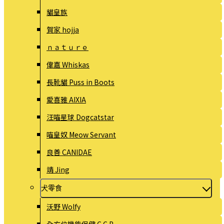
貓皇族
賀家 hojja
ｎａｔｕｒｅ
偉嘉 Whiskas
長靴貓 Puss in Boots
愛喜雅 AIXIA
汪喵星球 Dogcatstar
喵皇奴 Meow Servant
良善 CANIDAE
靖 Jing
犬零食
沃野 Wolfy