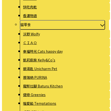
快吃肉乾
香濃物語
貓零食
沃野 Wolfy
ＣＩＡＯ
幸福時光 Cats happy day
凱莉廚房 Kelly&Co's
銀湯匙 Unicharm Pet
普瑞納 PURINA
寵鮮灶腳 Baturu Kitchen
健綠 Greenies
喵愛餡 Temptations