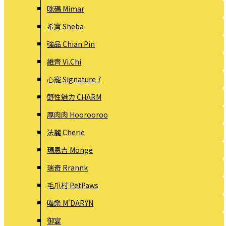
咪碼 Mimar
希寶 Sheba
強品 Chian Pin
維齊 Vi.Chi
心寵 Signature 7
野性魅力 CHARM
厚肉肉 Hoorooroo
法麗 Cherie
瑪恩吉 Monge
瑞奇 Rrannk
毛爪村 PetPaws
喵樂 M'DARYN
御宴