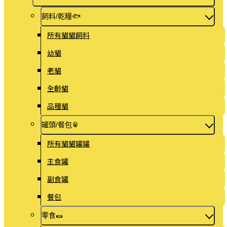
飼料/乾糧🐟
所有貓貓飼料
幼貓
老貓
全齡貓
品種貓
罐頭/餐包🥫
所有貓貓罐罐
主食罐
副食罐
餐包
零食🌯