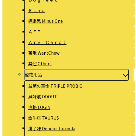
Ｅｃｈｏ
邁樂思 Minus One
ＡＦＰ
Ａｍｙ Ｃａｒｏｌ
萬啾 WantChew
其他 Others
寵物用品
益菌の革命 TRIPLE PROBIO
臭味滾 ODOUT
洛格 LOGIN
金牛座 TAURUS
掰了味 Deodor-formula