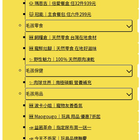
🐶 瑪恩吉｜倍愛餐盒 任32件939元
🐱 冠能｜主食餐包 任六件299元
毛孩零食
🆕 飼糧倉｜天然零食 台灣在地食材
🆕 寵鮮灶腳｜天然零食 在地好滋味
✨ 野性魅力｜100％ 天然原肉凍乾
毛孩保健
✨ 肉球世界｜南極磷蝦 營養補充
毛孩用品
🆕 波卡小姐｜寵物友善香氛
🆕 Maogougo｜玩具 用品 優惠7折起
📣 益菌革命｜指定尿布買一送一
📣 今天不拆家｜玩具品牌聯慶