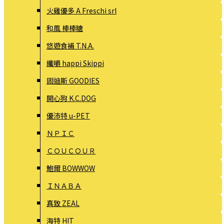
火雞優多 A Freschi srl
和風 棒棒糖
悠遊食補 T.N.A.
纖嚼 happi Skippi
固迪斯 GOODIES
開心狗 K.C.DOG
優沛特 u-PET
ＮＰＩＣ
ＣＯＵＣＯＵＲ
鮑爾 BOWWOW
ＩＮＡＢＡ
真致 ZEAL
海特 HIT