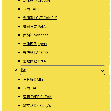
野性魅力 CHARM
卡爾 CARL
樂健飛 LOVE CAN FLY
美國貝克 PetAg
桑納沛 Sanapet
吉沛思 Zippets
樂倍多 LAPETO
悠遊保健 T.N.A.
貓砂
日日好 DAILY
卡爾 Carl
藍鑽 EVER CLEAN
貓艾歐 Dr. Elsey's