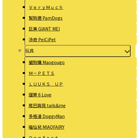
ＶｅｒｙＭｕｃｈ
幫狗適 PamDogs
巨美 GIANT MEI
沛奇 PeiCiPet
玩具
貓狗購 Maogougo
Ｍ－ＰＥＴＳ
ＬＵＵＫＳ ＵＰ
遛樂 6 Love
尾巴與我 tails&me
多格漫 DoggyMan
喵仙兒 MIAOFAIRY
Ｄｏｇｆｅｅｔ