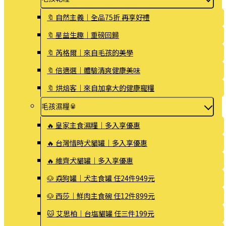
🔖 自然主義｜全品75折 再享好禮
🔖 星益生趣｜重磅回歸
🔖 芮格爾｜來自毛孩的美學
🔖 倍適選｜體驗清爽健康美味
🔖 烘焙客｜來自加拿大的健康寵糧
毛孩濕糧🥫
🔥 皇家主食濕糧｜多入享優惠
🔥 台灣惜時犬貓罐｜多入享優惠
🔥 維齊犬貓罐｜多入享優惠
🐶 猋狗罐｜犬主食罐 任24件949元
🐶 西莎｜鮮肉主食碗 任12件899元
🐱 艾思柏｜台塩貓罐 任三件199元