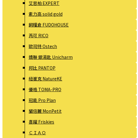
艾思柏 EXPERT
素力高 solid gold
飼糧倉 FUDOHOUSE
芮可 RICO
歐司特 Ostech
嬌聯 銀湯匙 Unicharm
邦比 PANTOP
紐崔克 NatureKE
優格 TOMA-PRO
冠能 Pro Plan
貓倍麗 MonPetit
喜躍 Friskies
ＣＩＡＯ