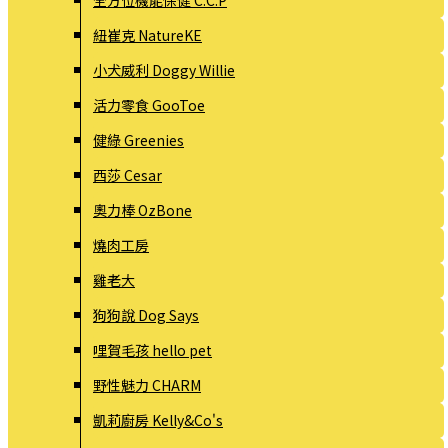
全方位機能保健 C.C.P
紐崔克 NatureKE
小犬威利 Doggy Willie
活力零食 GooToe
健綠 Greenies
西莎 Cesar
奧力棒 OzBone
燒肉工房
雞老大
狗狗說 Dog Says
哩賀毛孩 hello pet
野性魅力 CHARM
凱莉廚房 Kelly&Co's