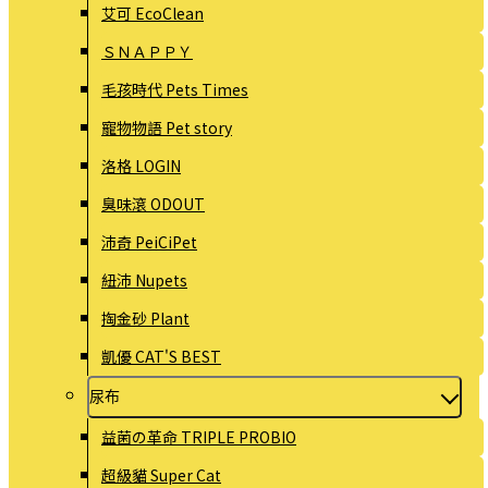
艾可 EcoClean
ＳＮＡＰＰＹ
毛孩時代 Pets Times
寵物物語 Pet story
洛格 LOGIN
臭味滾 ODOUT
沛奇 PeiCiPet
紐沛 Nupets
掏金砂 Plant
凱優 CAT'S BEST
尿布
益菌の革命 TRIPLE PROBIO
超級貓 Super Cat