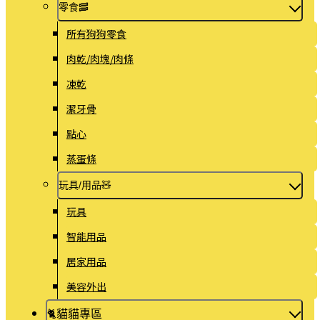
零食🥓
所有狗狗零食
肉乾/肉塊/肉條
凍乾
潔牙骨
點心
蒸蛋條
玩具/用品🧸
玩具
智能用品
居家用品
美容外出
🐈️貓貓專區