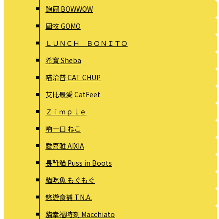
鮑爾 BOWWOW
固牧 GOMO
ＬＵＮＣＨ ＢＯＮＩＴＯ
希寶 Sheba
喵洽普 CAT CHUP
艾比最愛 CatFeet
Ｚｉｍｐｌｅ
吶一口 ねこ
愛喜雅 AIXIA
長靴貓 Puss in Boots
貓吃魚 もぐもぐ
悠遊食補 T.N.A.
貓幸福時刻 Macchiato