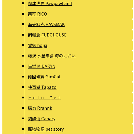
肉球世界 PawpawLand
芮可 RICO
海夫默克 HAVSMAK
飼糧倉 FUDOHOUSE
賀家 hojja
藤沢 水產零食 海のにおい
喵樂 M'DARYN
德國竣寶 GimCat
特百滋 Tapazo
Ｈｕｌｕ Ｃａｔ
瑞奇 Rrannk
貓醉仙 Canary
寵物物語 pet story