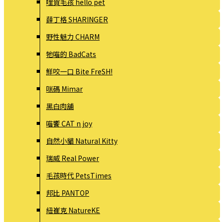
哩賀毛孩 hello pet
薛丁格 SHARINGER
野性魅力 CHARM
牠喵的 BadCats
鮮咬一口 Bite FreSH!
咪碼 Mimar
黑白肉舖
喵饗 CAT n joy
自然小貓 Natural Kitty
瑞威 Real Power
毛孩時代 PetsTimes
邦比 PANTOP
紐崔克 NatureKE