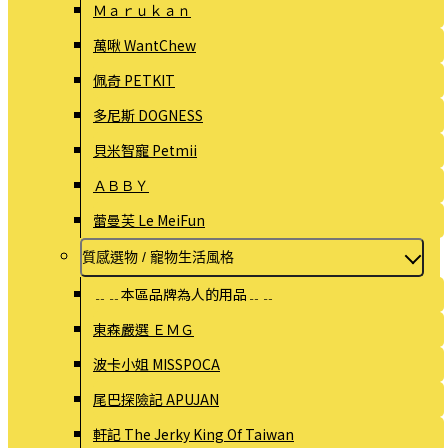
Ｍａｒｕｋａｎ
萬啾 WantChew
佩奇 PETKIT
多尼斯 DOGNESS
貝米智寵 Petmii
ＡＢＢＹ
蕾曼芙 Le MeiFun
質感選物 / 寵物生活風格
﹎﹎本區品牌為人的用品﹎﹎
東森嚴選 ＥＭＧ
波卡小姐 MISSPOCA
尾巴探險記 APUJAN
軒記 The Jerky King Of Taiwan