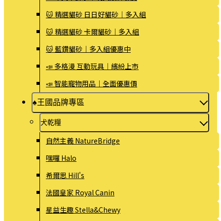
🐱 精選貓砂 日日好貓砂｜多入組
🐱 精選貓砂 卡爾貓砂｜多入組
🐱 藍鑽貓砂｜多入組優惠中
📣 多格漫 互動玩具｜繽紛上市
📣 智能寵物用品｜全面優惠價
♠王國品牌專區
犬乾糧
自然主義 NatureBridge
嘿囉 Halo
希爾思 Hill's
法國皇家 Royal Canin
星益生趣 Stella&Chewy