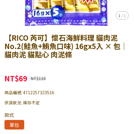
1
/
1
【RICO 芮可】懷石海鮮料理 貓肉泥
No.2(鮭魚+鮪魚口味) 16gx5入 × 包｜
貓肉泥 貓點心 肉泥條
NT$69
NT$110
商品編號:
4712257323516
供貨狀況:
庫存不足
款式
單包