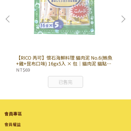
鮪魚
【RICO 芮可】懷石海鮮料理 貓肉泥 No.6(鮪魚
【R
肉泥
+雞+昆布口味) 16gx5入 × 包｜貓肉泥 貓點心
+雞
肉泥條
肉
NT$69
NT
已售完
會員專區
會員權益