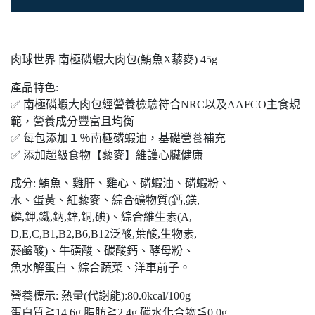
肉球世界 南極磷蝦大肉包(鮪魚X藜麥) 45g
產品特色:
✅ 南極磷蝦大肉包經營養檢驗符合NRC以及AAFCO主食規
範，營養成分豐富且均衡
✅ 每包添加１％南極磷蝦油，基礎營養補充
✅ 添加超級食物【藜麥】維護心臟健康
成分: 鮪魚、雞肝、雞心、磷蝦油、磷蝦粉、
水、蛋黃、紅藜麥、綜合礦物質(鈣,鎂,
磷,鉀,鐵,鈉,鋅,銅,碘)、綜合維生素(A,
D,E,C,B1,B2,B6,B12泛酸,葉酸,生物素,
菸鹼酸)、牛磺酸、碳酸鈣、酵母粉、
魚水解蛋白、綜合蔬菜、洋車前子。
營養標示: 熱量(代謝能):80.0kcal/100g
蛋白質≧14.6g,脂肪≧2.4g,碳水化合物≦0.0g,