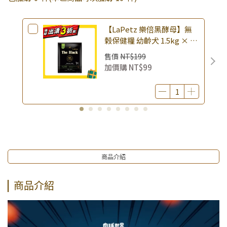
▶夏祭好禮｜購買犬貓乾溼糧，滿額享好禮5選3 (限量贈完為
止)
【LaPetz 樂倍黑酵母】無
▶肉球世界｜購買指定濕糧 加贈呀咪凍乾(贈呀咪香煎雞胸肉
榖保健糧 幼齡犬 1.5kg × 包
30g,限量贈完為止)
｜(廠效期20260818) 狗乾糧
售價
NT$199
狗飼料 幼犬飼料 無穀配方｜
加價購
NT$99
即期品
商品介紹
商品介紹