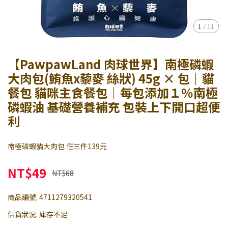
1
/
11
【PawpawLand 肉球世界】南極磷蝦
大肉包(鮪魚x藜麥 絲狀) 45g × 包｜貓
餐包 貓咪主食餐包｜每包添加１％南極
磷蝦油 基礎營養補充 包裝上下開口超便
利
南極磷蝦貓大肉包 任三件139元
NT$49
NT$68
商品編號:
4711279320541
供貨狀況:
庫存不足