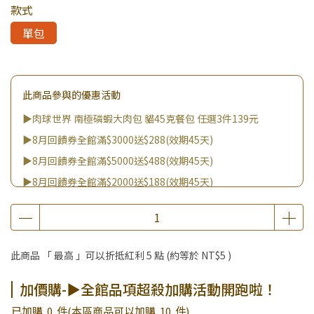
款式
單包
此商品參與的優惠活動
▶肉球世界 南極磷蝦大肉包 貓45克餐包 任選3件139元
▶8月回饋券全館滿$3000送$288(效期45天)
▶8月回饋券全館滿$5000送$488(效期45天)
▶8月回饋券全館滿$2000送$188(效期45天)
▶8月回饋券全館滿$8000送$888(效期45天)
▶消費滿999｜享超值價$299加購BIO UP面膜
▶全館不限消費金額｜享超值價$19起 加購自然主義嚐鮮試吃
此商品 「 最高 」可以折抵紅利
5
點 (約等於
NT$5
)
組！
▶王國加購活動 訂單享超值優惠價加購好物
加價購-▶全館品項超殺加購活動開跑啦！
▶全館品項超殺加購活動開跑啦！
已加購
0
件
(本區商品可以加購
10
件)