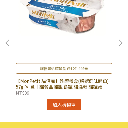
貓倍麗珍饌餐盒 任12件449元
肉、
【M
【MonPetit 貓倍麗】珍饌餐盒(嚴選鮮味鰹魚)
主
×
57g × 盒｜貓餐盒 貓副食罐 貓濕糧 貓罐頭
NT
NT$39
加入購物車