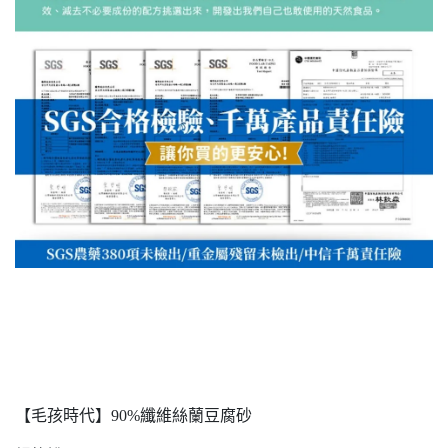
【毛孩時代】90%纖維絲蘭豆腐砂