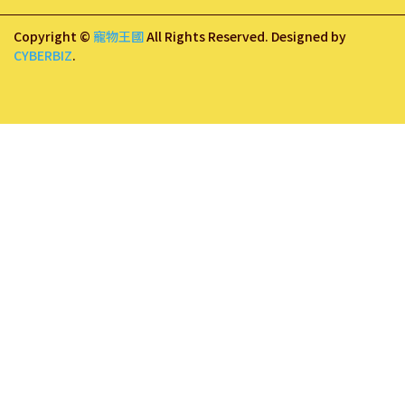
Copyright ©
寵物王國
All Rights Reserved.
Designed by
CYBERBIZ
.