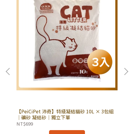
 超
【PeiCiPet 沛奇】特級凝結貓砂 10L × 3包組
【CA
立下
｜礦砂 凝結砂｜獨立下單
效
吸
NT$699
NT