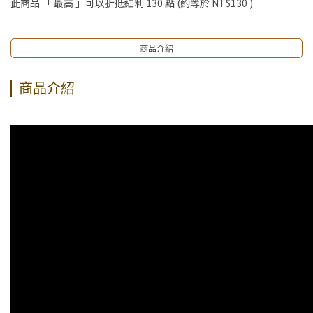
此商品 「 最高 」可以折抵紅利
130
點 (約等於
NT$130
)
組！
▶王國加購活動 訂單享超值優惠價加購好物
商品介紹
商品介紹