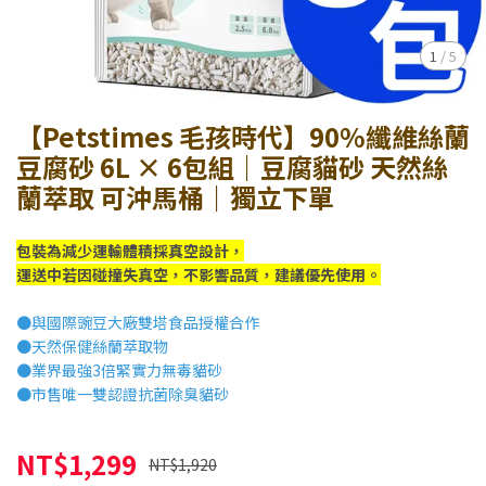
1
/
5
【Petstimes 毛孩時代】90%纖維絲蘭
豆腐砂 6L × 6包組｜豆腐貓砂 天然絲
蘭萃取 可沖馬桶｜獨立下單
包裝為減少運輸體積採真空設計，
運送中若因碰撞失真空，不影響品質，建議優先使用。
●與國際豌豆大廠雙塔食品授權合作
●天然保健絲蘭萃取物
●業界最強3倍緊實力無毒貓砂
●市售唯一雙認證抗菌除臭貓砂
NT$1,299
NT$1,920