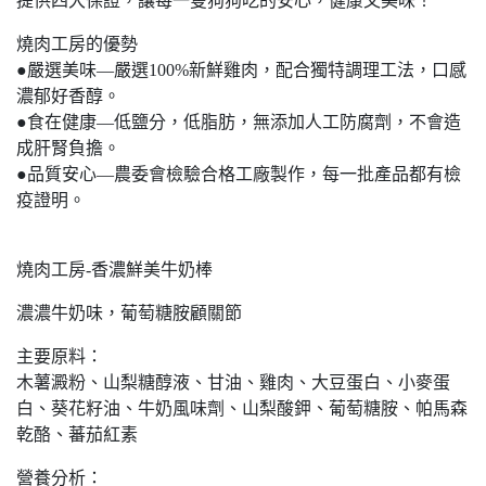
提供四大保證，讓每一隻狗狗吃的安心，健康又美味！
燒肉工房的優勢
●嚴選美味—嚴選100%新鮮雞肉，配合獨特調理工法，口感
濃郁好香醇。
●食在健康—低鹽分，低脂肪，無添加人工防腐劑，不會造
成肝腎負擔。
●品質安心—農委會檢驗合格工廠製作，每一批產品都有檢
疫證明。
燒肉工房-香濃鮮美牛奶棒
濃濃牛奶味，葡萄糖胺顧關節
主要原料：
木薯澱粉、山梨糖醇液、甘油、雞肉、大豆蛋白、小麥蛋
白、葵花籽油、牛奶風味劑、山梨酸鉀、葡萄糖胺、帕馬森
乾酪、蕃茄紅素
營養分析：