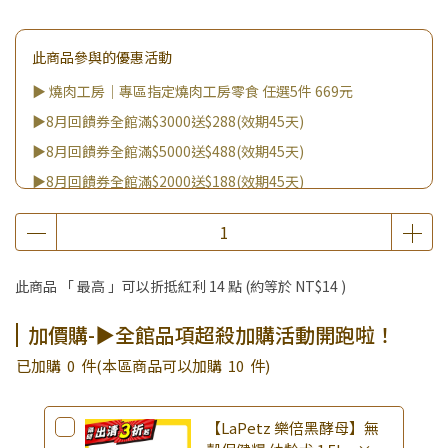
此商品參與的優惠活動
▶ 燒肉工房｜專區指定燒肉工房零食 任選5件 669元
▶8月回饋券全館滿$3000送$288(效期45天)
▶8月回饋券全館滿$5000送$488(效期45天)
▶8月回饋券全館滿$2000送$188(效期45天)
▶8月回饋券全館滿$8000送$888(效期45天)
▶消費滿999｜享超值價$299加購BIO UP面膜
▶全館不限消費金額｜享超值價$19起 加購自然主義嚐鮮試吃
此商品 「 最高 」可以折抵紅利
14
點 (約等於
NT$14
)
組！
▶王國加購活動 訂單享超值優惠價加購好物
加價購-▶全館品項超殺加購活動開跑啦！
▶全館品項超殺加購活動開跑啦！
已加購
0
件
(本區商品可以加購
10
件)
【LaPetz 樂倍黑酵母】無