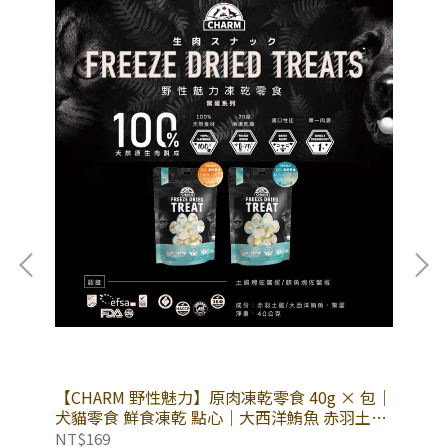
【CHARM 野性魅力】原肉凍乾零食 40g × 包｜
【W
犬貓零食 鮮食凍乾 點心｜大西洋鮪魚 赤羽土雞
×
× 鱉蛋
零
NT$169
NT