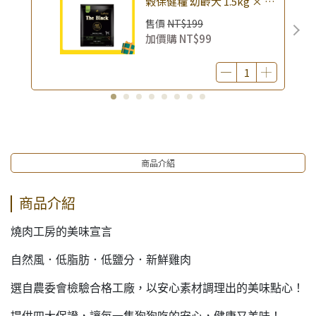
榖保健糧 幼齡犬 1.5kg × 包
｜(廠效期20260818) 狗乾糧
售價
NT$199
狗飼料 幼犬飼料 無穀配方｜
加價購
NT$99
即期品
商品介紹
商品介紹
燒肉工房的美味宣言
自然風．低脂肪．低鹽分．新鮮雞肉
選自農委會檢驗合格工廠，以安心素材調理出的美味點心！