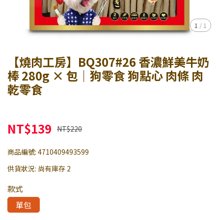
1
/
1
【燒肉工房】BQ307#26 香濃鮮美牛奶
棒 280g × 包｜狗零食 狗點心 肉條 肉
乾零食
NT$139
NT$220
商品編號:
4710409493599
供貨狀況:
尚有庫存 2
款式
單包