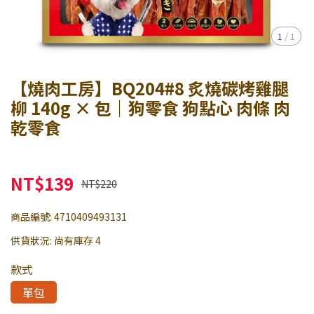
1
/
1
【燒肉工房】BQ204#8 炙燒碳烤雞腿
柳 140g × 包｜狗零食 狗點心 肉條 肉
乾零食
NT$139
NT$220
商品編號:
4710409493131
供貨狀況:
尚有庫存 4
款式
單包