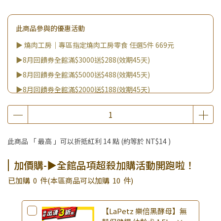
此商品參與的優惠活動
▶ 燒肉工房｜專區指定燒肉工房零食 任選5件 669元
▶8月回饋券全館滿$3000送$288(效期45天)
▶8月回饋券全館滿$5000送$488(效期45天)
▶8月回饋券全館滿$2000送$188(效期45天)
▶8月回饋券全館滿$8000送$888(效期45天)
▶消費滿999｜享超值價$299加購BIO UP面膜
▶全館不限消費金額｜享超值價$19起 加購自然主義嚐鮮試吃
此商品 「 最高 」可以折抵紅利
14
點 (約等於
NT$14
)
組！
▶王國加購活動 訂單享超值優惠價加購好物
加價購-▶全館品項超殺加購活動開跑啦！
▶全館品項超殺加購活動開跑啦！
已加購
0
件
(本區商品可以加購
10
件)
【LaPetz 樂倍黑酵母】無