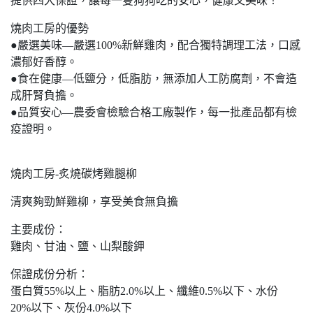
提供四大保證，讓每一隻狗狗吃的安心，健康又美味！
燒肉工房的優勢
●嚴選美味—嚴選100%新鮮雞肉，配合獨特調理工法，口感
濃郁好香醇。
●食在健康—低鹽分，低脂肪，無添加人工防腐劑，不會造
成肝腎負擔。
●品質安心—農委會檢驗合格工廠製作，每一批產品都有檢
疫證明。
燒肉工房-炙燒碳烤雞腿柳
清爽夠勁鮮雞柳，享受美食無負擔
主要成份：
雞肉、甘油、鹽、山梨酸鉀
保證成份分析：
蛋白質55%以上、脂肪2.0%以上、纖維0.5%以下、水份
20%以下、灰份4.0%以下