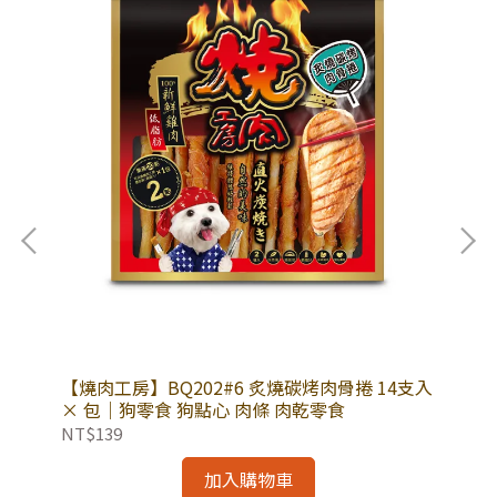
g
【燒肉工房】BQ202#6 炙燒碳烤肉骨捲 14支入
【燒
× 包｜狗零食 狗點心 肉條 肉乾零食
×
NT$139
NT
加入購物車