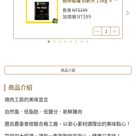
榖保健糧 幼齡犬 1.5kg × 包
｜(廠效期20260818) 狗乾糧
售價
NT$199
狗飼料 幼犬飼料 無穀配方｜
加價購
NT$99
即期品
商品介紹
商品介紹
燒肉工房的美味宣言
自然風．低脂肪．低鹽分．新鮮雞肉
選自農委會檢驗合格工廠，以安心素材調理出的美味點心！