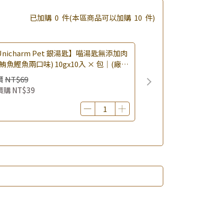
已加購
0
件
(本區商品可以加購
10
件)
nicharm Pet 銀湯匙】喵湯匙無添加肉
鮪魚鰹魚兩口味) 10gx10入 × 包｜(廠效
0260819) 貓肉泥 貓點心 肉泥條｜即期
價
NT$69
價購
NT$39