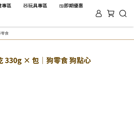
保健專區
🧸玩具專區
🍱即期優惠
特零食
 330g × 包｜狗零食 狗點心