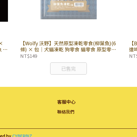
×
【Wolfy 沃野】天然原型凍乾零食(柳葉魚)(6
【B
 赤
條) × 包｜犬貓凍乾 狗零食 貓零食 原型零食
達哞
寵物零食
心
NT$149
NT
已售完
客服中心
聯絡我們
ned by
CYBERBIZ
.