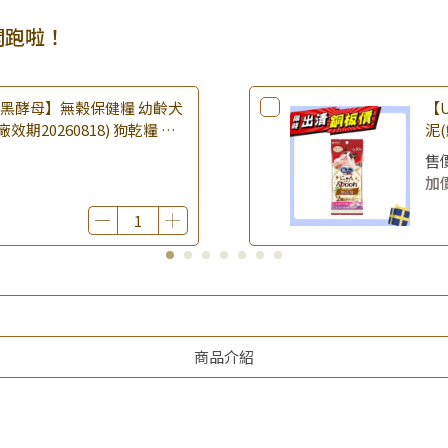
開跑啦！
樂倍黑酵母】無榖保健糧 幼齡犬
【U
(廠效期20260818) 狗乾糧 狗
泥(
 無穀配方｜即期品
期2
售
品
加
商品介紹