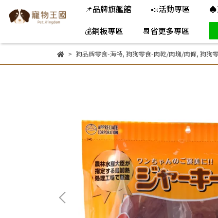
📌品牌旗艦館
📣活動專區
♠
💰銅板專區
📆省更多專區
狗品牌零食-海特
,
狗狗零食-肉乾/肉塊/肉條
,
狗狗零