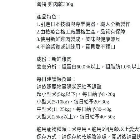
海特-雞肉乾330g
產品特色：
1.引進日本技術與專業機器，職人全新製作
2.由檢疫合格工廠嚴格生產，品質有保障
3.使用新鮮雞肉製成，美味與健康兼具
4.不論獎賞或訓練用，寶貝愛不釋口
成份：新鮮雞肉
營養分析：粗蛋白60.0％以上，粗脂肪1.0％以上
每日建議餵食量：
請依照寵物實際狀況給予調整
超小型犬(5kg以下)，每日給予8~20g
小型犬(5-10kg)，每日給予20~30g
中型犬(11-25kg)，每日給予30~40g
大型犬(25kg以上)，每日給予40~50g
適用寵物種類：犬專用。適用6個月齡以上愛犬
保存方式：請保存於乾燥陰涼處，開封後請盡