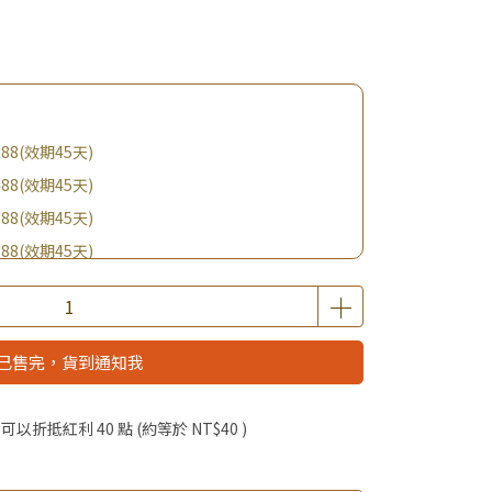
88(效期45天)
88(效期45天)
88(效期45天)
88(效期45天)
購BIO UP面膜
$19起 加購自然主義嚐鮮試吃組！
已售完，貨到通知我
優惠價加購好物
啦！
 」可以折抵紅利
40
點 (約等於
NT$40
)