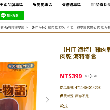
王國品牌專區
🐕️狗狗專區
🐈️貓貓專區
👨‍⚕️營養
食-所有狗狗零食
【HIT 海特】雞肉乾 330g × 包｜狗零食 狗點心 肉乾 海
【HIT 海特】雞肉乾
肉乾 海特零食
NT$399
NT$620
商品編號:
4711404014208
供貨狀況:
庫存不足
款式