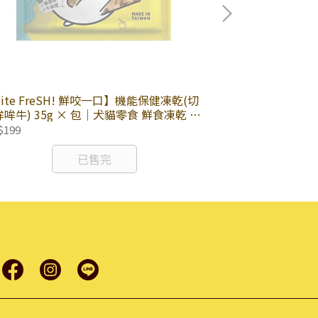
ite FreSH! 鮮咬一口】機能保健凍乾(切
【Baby Baite
哞牛) 35g × 包｜犬貓零食 鮮食凍乾 點
耳朵 1入 × 包
肉零食
$199
NT$89
已售完