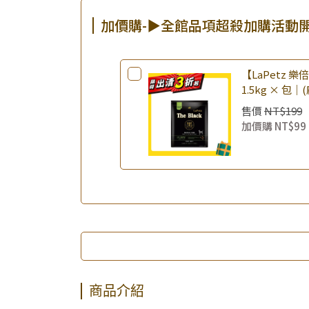
加價購-▶全館品項超殺加購活動
【LaPetz 
1.5kg × 包｜
飼料 幼犬飼料
售價
NT$199
加價購
NT$99
商品介紹