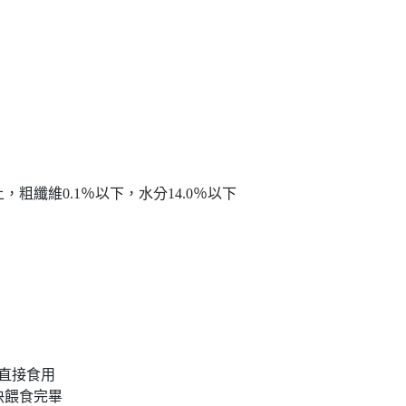
，粗纖維0.1％以下，水分14.0％以下
直接食用
快餵食完畢