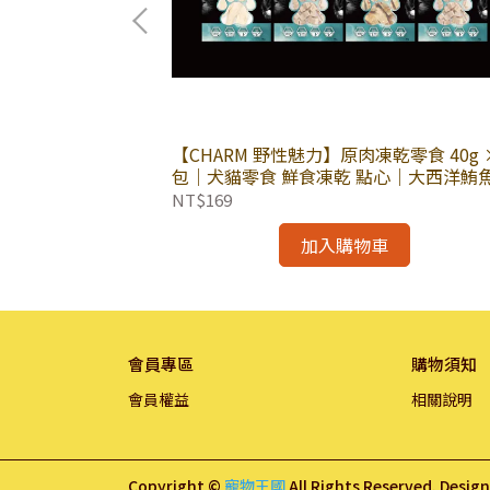
o.795B 特大豬
【CHARM 野性魅力】原肉凍乾零食 40g 
點心 肉乾零食 純
包｜犬貓零食 鮮食凍乾 點心｜大西洋鮪魚
羽土雞
NT$169
加入購物車
會員專區
購物須知
會員權益
相關說明
Copyright ©
寵物王國
All Rights Reserved.
Desig