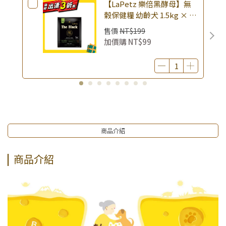
【LaPetz 樂倍黑酵母】無
榖保健糧 幼齡犬 1.5kg × 包
｜(廠效期20260818) 狗乾糧
售價
NT$199
狗飼料 幼犬飼料 無穀配方｜
加價購
NT$99
即期品
商品介紹
商品介紹