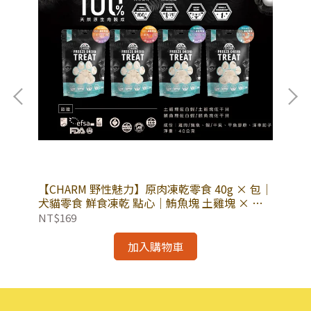
哞
【CHARM 野性魅力】原肉凍乾零食 40g × 包｜
【C
犬貓零食 鮮食凍乾 點心｜鮪魚塊 土雞塊 × 白
犬
蝦 干貝
NT$169
NT
加入購物車