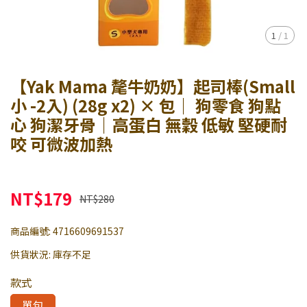
1
/
1
【Yak Mama 氂牛奶奶】起司棒(Small
小 -2入) (28g x2) × 包｜ 狗零食 狗點
心 狗潔牙骨｜高蛋白 無穀 低敏 堅硬耐
咬 可微波加熱
NT$179
NT$280
商品編號:
4716609691537
供貨狀況:
庫存不足
款式
單包