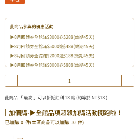
此商品參與的優惠活動
▶8月回饋券全館滿$3000送$288(效期45天)
▶8月回饋券全館滿$5000送$488(效期45天)
▶8月回饋券全館滿$2000送$188(效期45天)
▶8月回饋券全館滿$8000送$888(效期45天)
▶消費滿999｜享超值價$299加購BIO UP面膜
▶全館不限消費金額｜享超值價$19起 加購自然主義嚐鮮試吃
組！
此商品 「 最高 」可以折抵紅利
18
點 (約等於
NT$18
)
▶王國加購活動 訂單享超值優惠價加購好物
▶全館品項超殺加購活動開跑啦！
加價購-▶全館品項超殺加購活動開跑啦！
已加購
0
件
(本區商品可以加購
10
件)