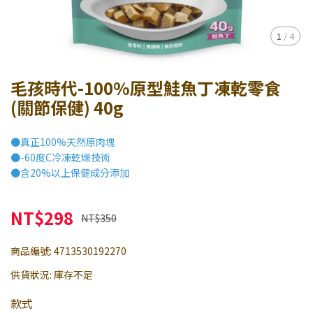
1
/
4
毛孩時代-100%原型鮭魚丁凍乾零食
(關節保健) 40g
●真正100%天然原肉塊
●-60度C冷凍乾燥技術
●含20%以上保健成分添加
NT$298
NT$350
商品編號:
4713530192270
供貨狀況:
庫存不足
款式