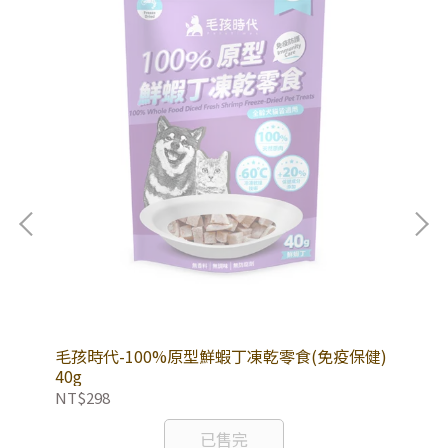
健)
毛孩時代-100%原型鮮蝦丁凍乾零食(免疫保健)
毛
40g
40
NT$298
NT
已售完