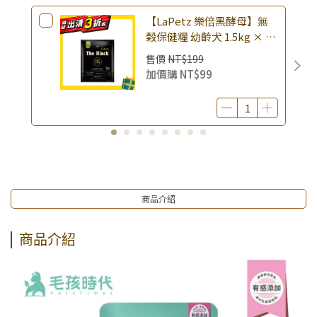
【LaPetz 樂倍黑酵母】無
榖保健糧 幼齡犬 1.5kg × 包
｜(廠效期20260818) 狗乾糧
售價
NT$199
狗飼料 幼犬飼料 無穀配方｜
加價購
NT$99
即期品
商品介紹
商品介紹