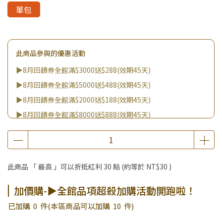
單包
此商品參與的優惠活動
▶8月回饋券全館滿$3000送$288(效期45天)
▶8月回饋券全館滿$5000送$488(效期45天)
▶8月回饋券全館滿$2000送$188(效期45天)
▶8月回饋券全館滿$8000送$888(效期45天)
▶消費滿999｜享超值價$299加購BIO UP面膜
▶全館不限消費金額｜享超值價$19起 加購自然主義嚐鮮試吃
組！
此商品 「 最高 」可以折抵紅利
30
點 (約等於
NT$30
)
▶王國加購活動 訂單享超值優惠價加購好物
▶全館品項超殺加購活動開跑啦！
加價購-▶全館品項超殺加購活動開跑啦！
已加購
0
件
(本區商品可以加購
10
件)