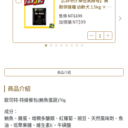
【LaPetz 樂倍黑酵母】無
榖保健糧 幼齡犬 1.5kg × 包
｜(廠效期20260818) 狗乾糧
售價
NT$199
狗飼料 幼犬飼料 無穀配方｜
加價購
NT$99
即期品
商品介紹
商品介紹
歐司特-特級餐包(鮪魚蛋蔬)70g
成分：
鮪魚、雞蛋、增稠多醣類、紅羅蔔、豌豆、天然風味劑、魚
油、低聚果糖、維生素E、牛磺酸