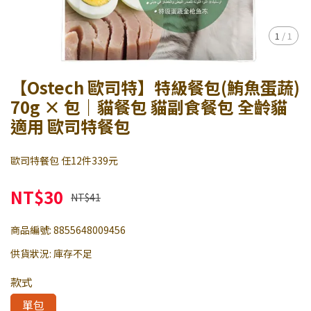
1
/
1
【Ostech 歐司特】特級餐包(鮪魚蛋蔬)
70g × 包｜貓餐包 貓副食餐包 全齡貓
適用 歐司特餐包
歐司特餐包 任12件339元
NT$30
NT$41
商品編號:
8855648009456
供貨狀況:
庫存不足
款式
單包