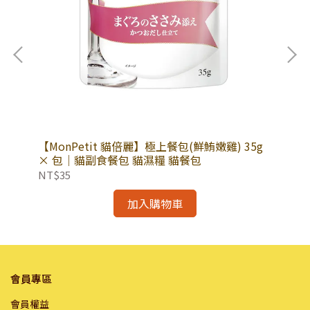
 包
【MonPetit 貓倍麗】極上餐包(鮮鮪嫩雞) 35g
【M
蝦極
× 包｜貓副食餐包 貓濕糧 貓餐包
×
NT$35
NT
加入購物車
會員專區
會員權益