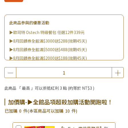
此商品參與的優惠活動
▶歐司特 Ostech 特級餐包 任選12件339元
▶8月回饋券全館滿$3000送$288(效期45天)
▶8月回饋券全館滿$5000送$488(效期45天)
▶8月回饋券全館滿$2000送$188(效期45天)
▶8月回饋券全館滿$8000送$888(效期45天)
▶消費滿999｜享超值價$299加購BIO UP面膜
▶全館不限消費金額｜享超值價$19起 加購自然主義嚐鮮試吃
此商品 「 最高 」可以折抵紅利
3
點 (約等於
NT$3
)
組！
▶王國加購活動 訂單享超值優惠價加購好物
加價購-▶全館品項超殺加購活動開跑啦！
▶全館品項超殺加購活動開跑啦！
已加購
0
件
(本區商品可以加購
10
件)
▶夏祭好禮｜購買犬貓乾溼糧，滿額享好禮5選3 (限量贈完為
止)