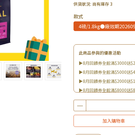
供貨狀況:
尚有庫存 3
款式
4磅/1.8kg●廠效期202609
此商品參與的優惠活動
▶8月回饋券全館滿$3000送$2
▶8月回饋券全館滿$5000送$4
▶8月回饋券全館滿$2000送$1
▶8月回饋券全館滿$8000送$8
▶消費滿999｜享超值價$299加
▶全館不限消費金額｜享超值價
▶王國加購活動 訂單享超值
加入購物車
▶全館品項超殺加購活動開跑