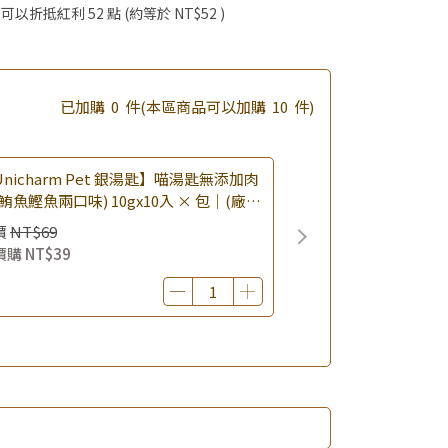
滿額享好禮5選3 (限量贈完為止)
 」可以折抵紅利
52
點 (約等於
NT$52
)
已加購
0
件
(本區商品可以加購
10
件)
nicharm Pet 銀湯匙】喵湯匙無添加肉
鮪魚鰹魚兩口味) 10gx10入 × 包｜(廠效
0260819) 貓肉泥 貓點心 肉泥條｜即期
價
NT$69
價購
NT$39