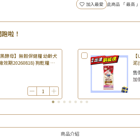
▶夏祭好禮｜購買犬貓乾溼糧，
加入最愛
此商品 「 最高
開跑啦！
樂倍黑酵母】無榖保健糧 幼齡犬
【U
(廠效期20260818) 狗乾糧 狗
泥(
 無穀配方｜即期品
期2
售
品
加
商品介紹