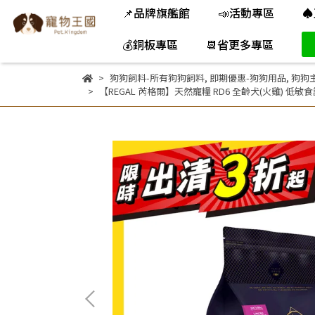
📌品牌旗艦館
📣活動專區
♠
💰銅板專區
📆省更多專區
狗狗飼料-所有狗狗飼料
,
即期優惠-狗狗用品
,
狗狗主
【REGAL 芮格爾】天然寵糧 RD6 全齡犬(火雞) 低敏食譜