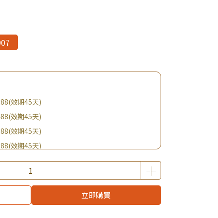
07
88(效期45天)
88(效期45天)
88(效期45天)
88(效期45天)
購BIO UP面膜
$19起 加購自然主義嚐鮮試吃組！
優惠價加購好物
立即購買
啦！