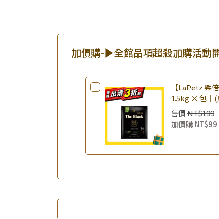
加價購-▶全館品項超殺加購活動
【LaPetz 
1.5kg × 包｜
飼料 幼犬飼料
售價
NT$199
加價購
NT$99