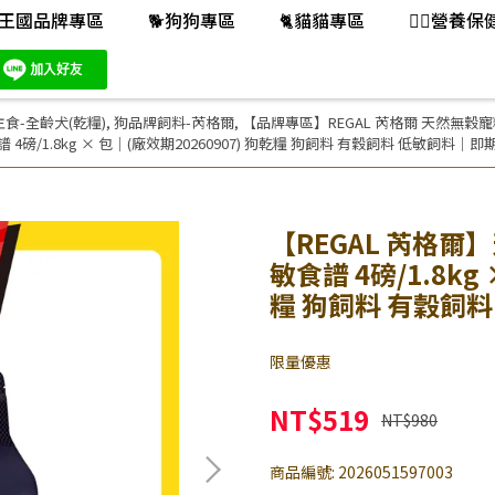
王國品牌專區
🐕️狗狗專區
🐈️貓貓專區
👨‍⚕️營養
食-全齡犬(乾糧)
,
狗品牌飼料-芮格爾
,
【品牌專區】REGAL 芮格爾 天然無穀
 4磅/1.8kg × 包｜(廠效期20260907) 狗乾糧 狗飼料 有穀飼料 低敏飼料｜即
【REGAL 芮格爾】
敏食譜 4磅/1.8kg
糧 狗飼料 有穀飼
限量優惠
NT$519
NT$980
商品編號:
2026051597003