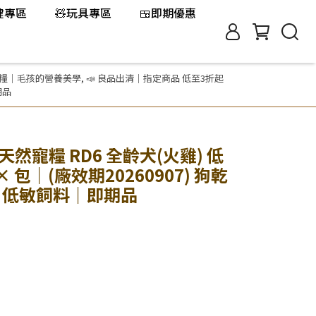
保健專區
🧸玩具專區
🍱即期優惠
寵糧｜毛孩的營養美學
,
📣 良品出清｜指定商品 低至3折起
期品
天然寵糧 RD6 全齡犬(火雞) 低
 × 包｜(廠效期20260907) 狗乾
料 低敏飼料｜即期品