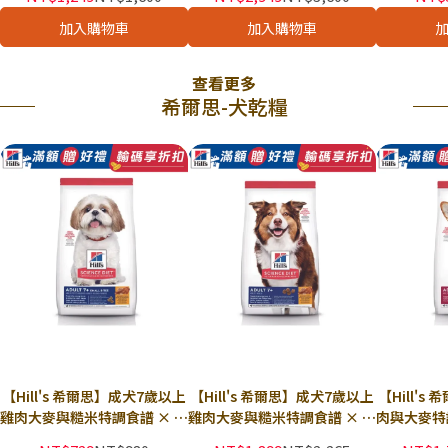
SBI26 皇家狗飼料
M25 皇家狗飼料
狗乾糧 狗
熟齡 老
加入購物車
加入購物車
查看更多
希爾思-犬乾糧
【Hill's 希爾思】成犬7歲以上
【Hill's 希爾思】成犬7歲以上
【Hill's
雞肉大麥與糙米特調食譜 × 包
雞肉大麥與糙米特調食譜 × 包
肉與大麥特
｜小顆粒 狗乾糧 狗飼料 熟齡
｜原顆粒 狗乾糧 狗飼料 熟齡
粒 狗乾糧