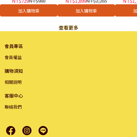
NT$729
NT$980
NT$1,899
NT$2,265
NT$1,
老犬飼料 希爾思狗飼料
老犬飼料 希爾思狗飼料
加入購物車
加入購物車
查看更多
會員專區
會員權益
購物須知
相關說明
客服中心
聯絡我們