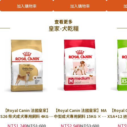
加入購物車
加入購物車
查看更多
皇家-犬乾糧
【Royal Canin 法國皇家】
【Royal Canin 法國皇家】MA
【Royal
S26 柴犬成犬專用飼料 4KG ×
中型成犬專用飼料 15KG × 包
XSA+12
包｜狗乾糧 狗飼料 腸胃 皮膚
｜狗乾糧 狗飼料 免疫力 腸胃
專用飼料 1
NT$1,249
NT$1,600
NT$2,949
NT$3,600
NT$