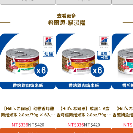
查看更多
希爾思-貓濕糧
【Hill's 希爾思】幼貓香烤雞
【Hill's 希爾思】成貓 1-6歲
【Hill's
肉燴米飯 2.8oz/79g × 6入組
香烤雞肉燴米飯 2.8oz/79g ×
香煎鮪魚燴胡
｜貓罐頭 貓主食罐 幼貓罐頭
6入組｜貓罐頭 貓主食罐 健康
× 6入組｜
NT$336
NT$420
NT$336
NT$420
NT$
健康美饌 希爾思主食罐
美饌 希爾思主食罐
康美饌