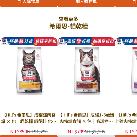
加入購物車
加入購物車
查看更多
希爾思-貓乾糧
【Hill's 希爾思】成貓雞肉食
【Hill's 希爾思】成貓1-6歲雞
【Hill'
譜 × 包｜貓乾糧 貓飼料 化毛
肉特調食譜 × 包｜毛球控制
上雞肉特調
飼料 泌尿道毛球控制 希爾思貓
貓乾糧 貓飼料 化毛飼料 希爾
貓飼料 熟
NT$859
NT$1,290
NT$799
NT$1,195
NT$7
飼料
思貓飼料
用 