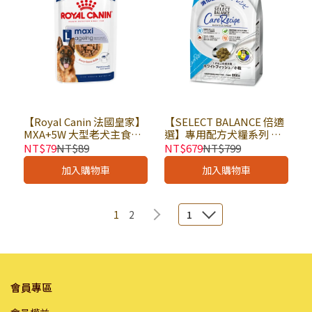
【Royal Canin 法國皇家】
【SELECT BALANCE 倍適
MXA+5W 大型老犬主食濕
選】專用配方犬糧系列 消
糧 140g × 包｜狗主食餐包
化系統保健配方(鮮魚口味)
NT$79
NT$89
NT$679
NT$799
狗主食罐 老犬餐包 皇家犬
800g × 包｜狗乾糧 狗飼料
加入購物車
加入購物車
濕糧｜歐洲進口
配方飼料 有穀飼料 愛寵日
糧
1
2
1
會員專區