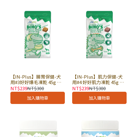
【IN-Plus】腸胃保健-犬
【IN-Plus】肌力保健-犬
用#3好好爆毛凍乾 45g ×
用#4 好好肌力凍乾 45g ×
包｜狗零食 狗保健品 鱉蛋
包｜狗零食 狗保健品 體態
NT$239
NT$300
NT$239
NT$300
粉 皮膚健康
維持 熟齡保健
加入購物車
加入購物車