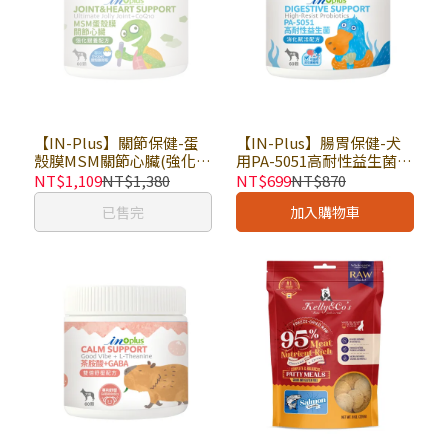
【IN-Plus】關節保健-蛋
【IN-Plus】腸胃保健-犬
殼膜MSM關節心臟(強化銀
用PA-5051高耐性益生菌
養配方) 60顆 × 罐｜狗保
消化賦活配方 60顆 × 罐｜
NT$1,109
NT$1,380
NT$699
NT$870
健品 軟錠型 卵磷脂 維持活
狗保健品 軟錠型 促進食慾
已售完
加入購物車
力
正常