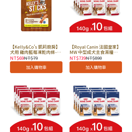
【Kelly&Co's 凱莉廚房】
【Royal Canin 法國皇家】
犬用 雞肉藍莓凍乾肉條-牛
MW 中型成犬主食濕糧
肉培根風味 1.76oz(50g) ×
140g × 10包組｜狗主食餐
NT$69
NT$79
NT$739
NT$890
包｜狗零食 狗點心 寵物零
包 狗主食罐 皇家犬濕糧｜
加入購物車
加入購物車
食 凱莉廚房凍乾
歐洲進口