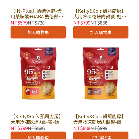
【IN-Plus】情緒保健-犬
【Kelly&Co's 凱莉廚房】
用茶胺酸+GABA 雙倍舒壓
犬用冷凍乾燥肉餅餐-鮭魚
配方 60顆 × 罐｜狗保健品
8oz(226g) × 包｜狗乾糧
NT$579
NT$720
NT$799
NT$888
軟錠型 維持睡眠品質
狗飼料 無穀低敏 無穀飼料
加入購物車
加入購物車
全齡犬適用
【Kelly&Co's 凱莉廚房】
【Kelly&Co's 凱莉廚房】
犬用冷凍乾燥肉餅餐-鮪魚
犬用冷凍乾燥肉餅餐-鱷魚
8oz(226g) × 包｜狗乾糧
8oz(226g) × 包｜狗乾糧
NT$799
NT$888
NT$888
NT$999
狗飼料 無穀低敏 無穀飼料
狗飼料 無穀低敏 無穀飼料
加入購物車
加入購物車
全齡犬適用
全齡犬適用