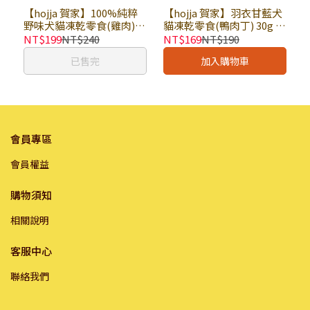
【hojja 賀家】100%純粹
【hojja 賀家】羽衣甘藍犬
野味犬貓凍乾零食(雞肉)
貓凍乾零食(鴨肉丁) 30g ×
30g × 包｜犬貓凍乾 狗零
包｜犬貓凍乾 狗零食 貓零
NT$199
NT$240
NT$169
NT$190
食 貓零食 原型零食 寵物零
食 原型零食 寵物零食
已售完
加入購物車
食
會員專區
會員權益
購物須知
相關說明
客服中心
聯絡我們