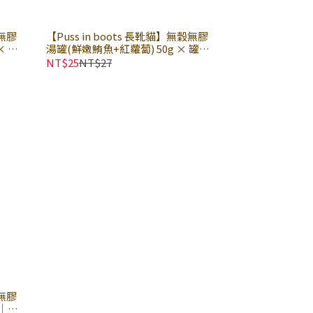
穀無膠
【Puss in boots 長靴貓】無穀無膠
× 罐
湯罐(鮮嫩鮪魚+紅蘿蔔) 50g × 罐｜
貓罐頭 貓副食罐 無穀貓罐
NT$25
NT$27
穀無膠
罐｜貓