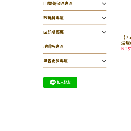
👨‍⚕️營養保健專區
🧸玩具專區
🍱即期優惠
【Pu
湯罐(
💰銅板專區
｜貓
NT$
📆省更多專區