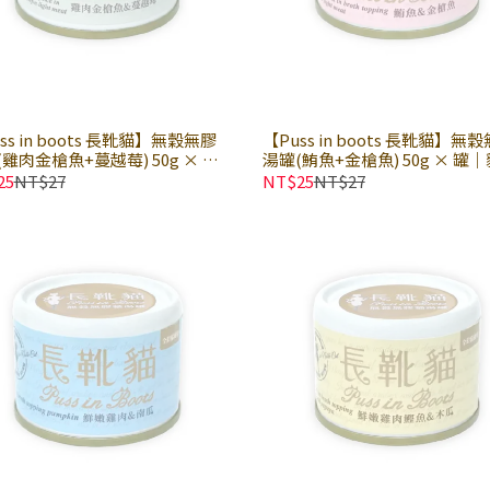
ss in boots 長靴貓】無穀無膠
【Puss in boots 長靴貓】無
雞肉金槍魚+蔓越莓) 50g × 罐
湯罐(鮪魚+金槍魚) 50g × 罐
罐頭 貓副食罐 無穀貓罐
頭 貓副食罐 無穀貓罐
25
NT$27
NT$25
NT$27