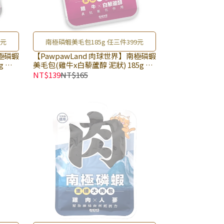
9元
南極磷蝦美毛包185g 任三件399元
南極磷蝦
【PawpawLand 肉球世界】南極磷蝦
g ×
美毛包(雞牛x白藜蘆醇 泥狀) 185g ×
貓主食
包｜貓餐包 貓咪主食餐包 全齡貓主食
NT$139
NT$165
閃亮毛
餐包｜添加四種美毛成分 養出閃亮毛
髮