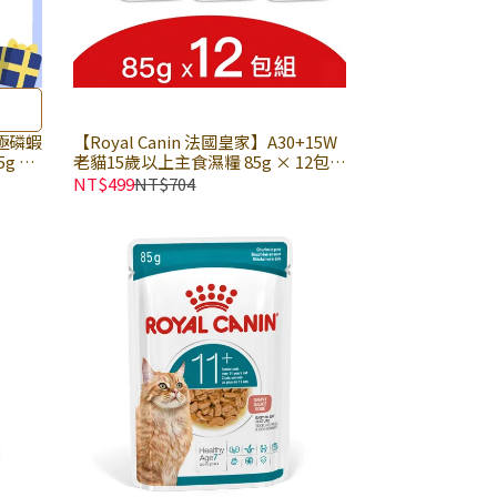
南極磷蝦
【Royal Canin 法國皇家】A30+15W
g ×
老貓15歲以上主食濕糧 85g × 12包組
 貓咪主
｜貓主食餐包 貓主食罐 熟齡 老貓餐
NT$499
NT$704
四種美
包 皇家貓濕糧｜歐洲進口