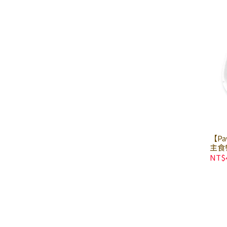
【P
主食餐
｜貓
NT$
美鈣