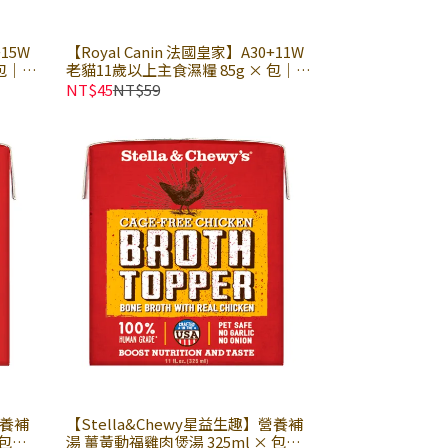
+15W
【Royal Canin 法國皇家】A30+11W
 包｜貓
老貓11歲以上主食濕糧 85g × 包｜貓
包 皇
主食餐包 貓主食罐 熟齡 老貓餐包 皇
NT$45
NT$59
家貓濕糧｜歐洲進口
營養補
【Stella&Chewy星益生趣】營養補
 包｜
湯 薑黃動福雞肉煲湯 325ml × 包｜