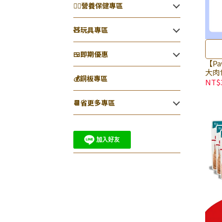
👨‍⚕️營養保健專區
🧸玩具專區
🍱即期優惠
【P
大肉包
💰銅板專區
(廠效
NT$
包｜
養補
📆省更多專區