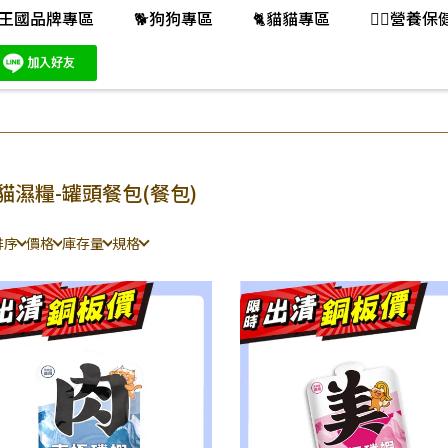
王國品牌專區
🐕️狗狗專區
🐈️貓貓專區
👨‍⚕️營養
貓濕糧-罐頭餐包(餐包)
排序
價格
庫存量
規格