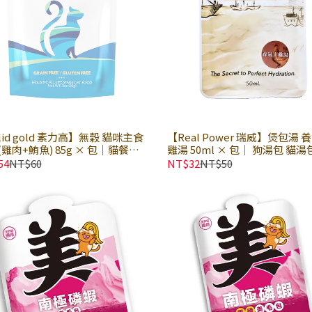
lid gold 素力高】無穀 貓咪主食
【Real Power 瑞威】煲包湯 
雞肉+鮪魚) 85g × 包｜貓餐包
雞湯 50ml × 包｜ 狗湯包 貓湯
食餐包 無穀餐包
貓湯包｜低磷鎂含量 健康無負擔
54
NT$60
NT$32
NT$50
鹿野土雞