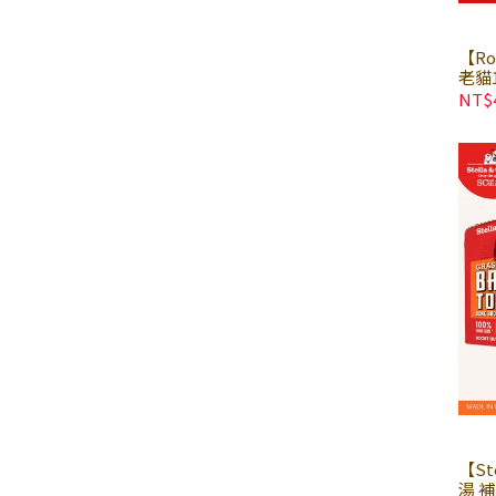
【Ro
老貓1
｜貓
NT$
包 
【St
湯 補水