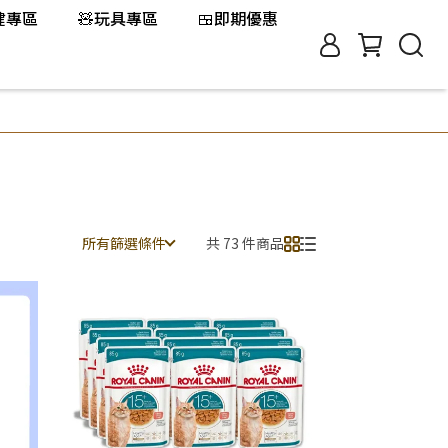
保健專區
🧸玩具專區
🍱即期優惠
所有篩選條件
共 73 件商品