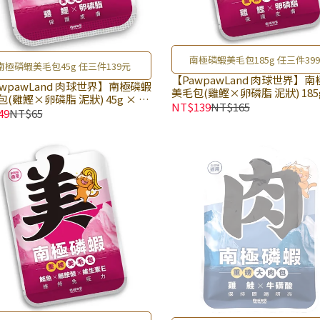
南極磷蝦美毛包185g 任三件39
南極磷蝦美毛包45g 任三件139元
【PawpawLand 肉球世界】
awpawLand 肉球世界】南極磷蝦
美毛包(雞鰹×卵磷脂 泥狀) 185
(雞鰹×卵磷脂 泥狀) 45g × 包
包｜貓餐包 貓咪主食餐包 全齡
NT$139
NT$165
餐包 貓咪主食餐包 全齡貓主食餐
49
NT$65
餐包｜添加四種美毛成分 養出
添加四種美毛成分 養出閃亮毛髮
髮