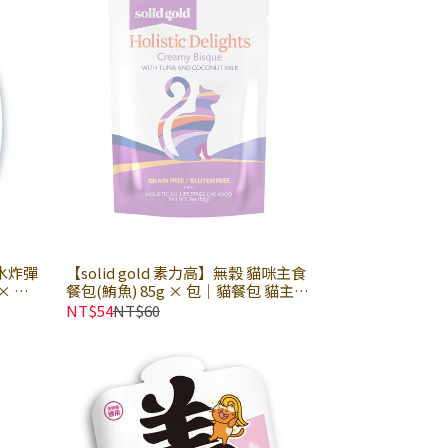
補水炸彈
【solid gold 素力高】無穀 貓咪主食
× 包
餐包(鮪魚) 85g × 包｜貓餐包 貓主食
用｜完
餐包 無穀餐包
NT$54
NT$60