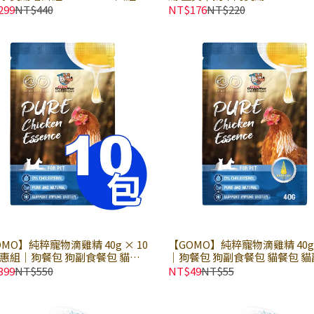
湯包 美味補水 全齡犬貓適用
寵物湯包 美味補水 全齡犬貓適
299
NT$440
NT$176
NT$220
MO】純粹寵物滴雞精 40g × 10
【GOMO】純粹寵物滴雞精 40g
優惠組｜狗餐包 狗副食餐包 貓餐
｜狗餐包 狗副食餐包 貓餐包 貓
貓副食餐包 犬貓營養補給 全齡犬
餐包 犬貓營養補給 全齡犬貓適
399
NT$550
NT$49
NT$55
｜DoggyMan 多格漫
DoggyMan 多格漫