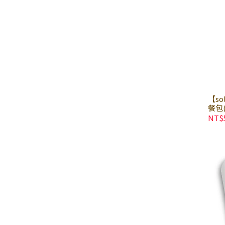
【so
餐包(
貓主
NT$