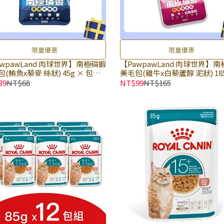
限量優惠
限量優惠
awpawLand 肉球世界】南極磷蝦
【PawpawLand 肉球世界】
(鮪魚x藜麥 絲狀) 45g × 包｜
美毛包(雞牛x白藜蘆醇 泥狀) 185
期20261123) 貓餐包 貓咪主食餐
包｜(廠效期20260929) 貓餐包
39
NT$68
NT$99
NT$165
每包添加１％南極磷蝦油 基礎營
食餐包 全齡貓主食餐包｜添加
充 包裝上下開口超便利｜即期品
毛成分 養出閃亮毛髮｜即期品