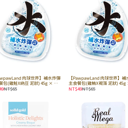
awpawLand 肉球世界】補水炸彈
【PawpawLand 肉球世界】
包(雞鮭X納豆 泥狀) 45g × 包
主食餐包(雞鮪X褐藻 泥狀) 45g 
餐包 貓主食餐包 全齡貓適用｜完
｜貓餐包 貓主食餐包 全齡貓適
49
NT$65
NT$49
NT$65
磷比 不愛喝水貓貓新選擇
美鈣磷比 不愛喝水貓貓新選擇