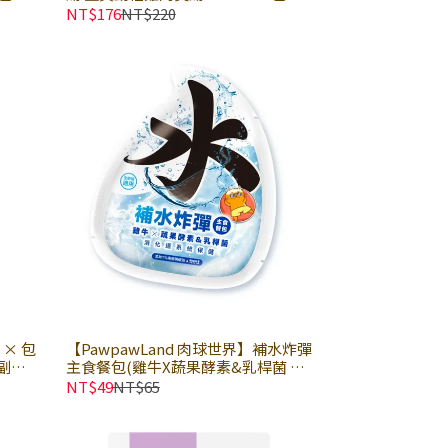
用
寵物湯包 美味補水 全齡犬貓適用
NT$176
NT$220
 × 包
【PawpawLand 肉球世界】補水炸彈
副食
主食餐包(雞牛X蔬果酵素&乳桿菌 泥
用｜
狀) 45g × 包｜貓餐包 貓主食餐包 全
NT$49
NT$65
齡貓適用｜完美鈣磷比 不愛喝水貓貓
新選擇