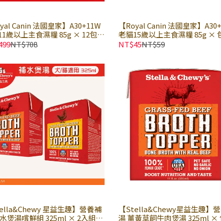
yal Canin 法國皇家】A30+11W
【Royal Canin 法國皇家】A30
1歲以上主食濕糧 85g × 12包組
老貓15歲以上主食濕糧 85g ×
主食餐包 貓主食罐 熟齡 老貓餐
主食餐包 貓主食罐 熟齡 老貓餐
499
NT$708
NT$45
NT$59
皇家貓濕糧｜歐洲進口
家貓濕糧｜歐洲進口
ella&Chewy 星益生趣】營養補
【Stella&Chewy星益生趣】
煲湯嚐鮮組 325ml × 2入組｜
湯 薑黃草飼牛肉煲湯 325ml ×