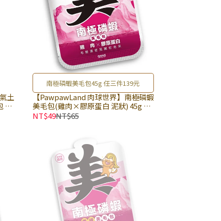
南極磷蝦美毛包45g 任三件139元
養氣土
【PawpawLand 肉球世界】南極磷蝦
包 犬
美毛包(雞肉×膠原蛋白 泥狀) 45g ×
 特選
包｜貓餐包 貓咪主食餐包 全齡貓主食
NT$49
NT$65
餐包｜添加四種美毛成分 養出閃亮毛
髮