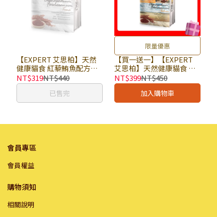
限量優惠
【EXPERT 艾思柏】天然
【買一送一】【EXPERT
健康貓食 紅藜鮪魚配方
艾思柏】天然健康貓食 幼
1.5kg × 包｜貓乾糧 貓飼
母貓紅藜鮭魚配方 1.5kg ×
NT$319
NT$440
NT$399
NT$450
料 有穀飼料 紅藜貓飼料
包｜(廠效期20260909) 貓
已售完
加入購物車
乾糧 貓飼料 有穀飼料 幼貓
飼料 紅藜貓飼料｜即期品
會員專區
會員權益
購物須知
相關說明