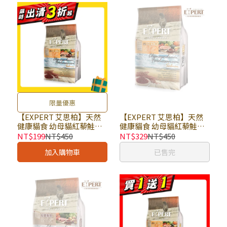
限量優惠
【EXPERT 艾思柏】天然
【EXPERT 艾思柏】天然
健康貓食 幼母貓紅藜鮭魚
健康貓食 幼母貓紅藜鮭魚
配方 1.5kg × 包｜(廠效期
配方 1.5kg × 包｜貓乾糧
NT$199
NT$450
NT$329
NT$450
20260909) 貓乾糧 貓飼料
貓飼料 有穀飼料 幼貓飼料
加入購物車
已售完
有穀飼料 幼貓飼料 紅藜貓
紅藜貓飼料
飼料｜即期品