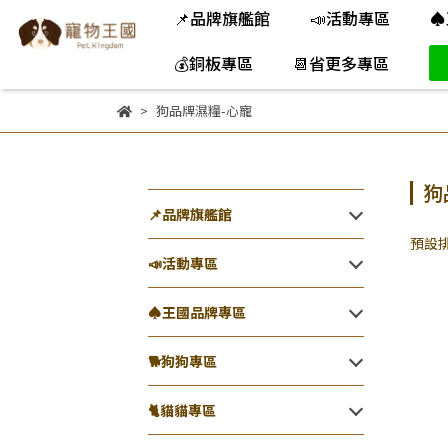
📌品牌旗艦館
📣活動專區
♠
💰銅板專區
📆省更多專區
狗品牌濕糧-心寵
狗
📌品牌旗艦館
預設
📣活動專區
♠王國品牌專區
🐕️狗狗專區
🐈️貓貓專區