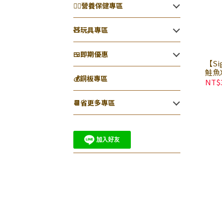
👨‍⚕️營養保健專區
🧸玩具專區
🍱即期優惠
【Si
鮭魚X
💰銅板專區
羊奶
NT$
📆省更多專區