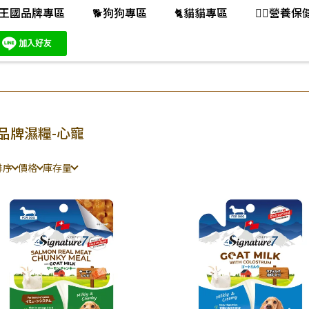
王國品牌專區
🐕️狗狗專區
🐈️貓貓專區
👨‍⚕️營養
品牌濕糧-心寵
排序
價格
庫存量