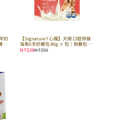
乳羊奶
【Signature7 心寵】犬用 口腔保健
奶餐包
海魚X羊奶餐包 80g × 包｜狗餐包 狗
羊奶餐包 好消化吸收
NT$39
NT$50