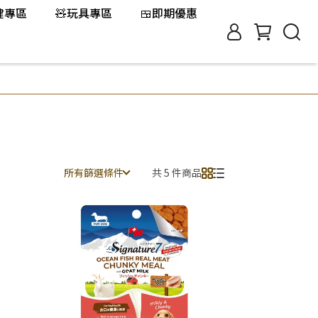
保健專區
🧸玩具專區
🍱即期優惠
所有篩選條件
共 5 件商品