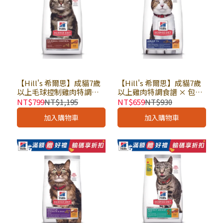
【Hill's 希爾思】成貓7歲
【Hill's 希爾思】成貓7歲
以上毛球控制雞肉特調食
以上雞肉特調食譜 × 包｜
譜 × 包｜貓乾糧 貓飼料 化
貓乾糧 貓飼料 熟齡 老貓飼
NT$799
NT$1,195
NT$659
NT$930
毛飼料 熟齡 老貓飼料 高齡
料 高齡適用 希爾思貓飼料
加入購物車
加入購物車
貓 希爾思貓飼料