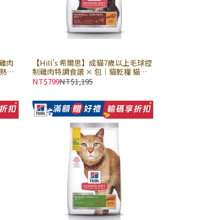
上雞肉
【Hill's 希爾思】成貓7歲以上毛球控
 熟齡
制雞肉特調食譜 × 包｜貓乾糧 貓飼
料
料 化毛飼料 熟齡 老貓飼料 高齡貓 希
NT$799
NT$1,195
爾思貓飼料