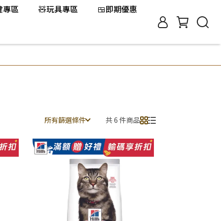
保健專區
🧸玩具專區
🍱即期優惠
所有篩選條件
共 6 件商品