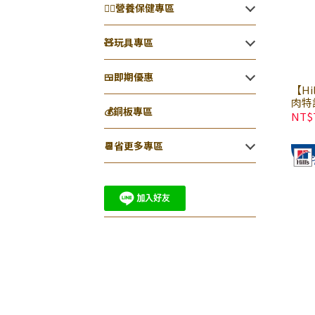
👨‍⚕️營養保健專區
🧸玩具專區
🍱即期優惠
【H
肉特
💰銅板專區
齡 
NT$
📆省更多專區