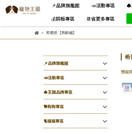
📌品牌旗艦館
📣活動專區
♠
💰銅板專區
📆省更多專區
希爾思【熟齡貓】
希
📌品牌旗艦館
預設
📣活動專區
♠王國品牌專區
🐕️狗狗專區
🐈️貓貓專區