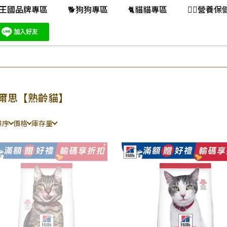
王國品牌專區
🐕️狗狗專區
🐈️貓貓專區
👨‍⚕️營養
爾思【熟齡貓】
排序
價格
庫存量