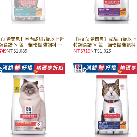
ill's 希爾思】室內成貓7歲以上雞
【Hill's 希爾思】成貓11歲以
調食譜 × 包｜貓乾糧 貓飼料 熟
特調食譜 × 包｜貓乾糧 貓飼料
老貓飼料 希爾思貓飼料
老貓飼料 高齡適用 希爾思貓飼
749
NT$1,085
NT$719
NT$1,025