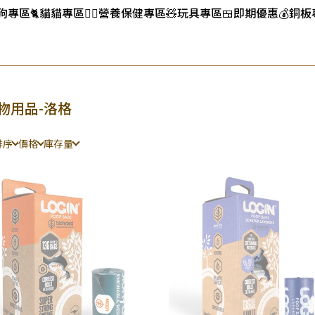
狗狗專區
🐈️貓貓專區
👨‍⚕️營養保健專區
🧸玩具專區
🍱即期優惠
💰銅
物用品-洛格
排序
價格
庫存量