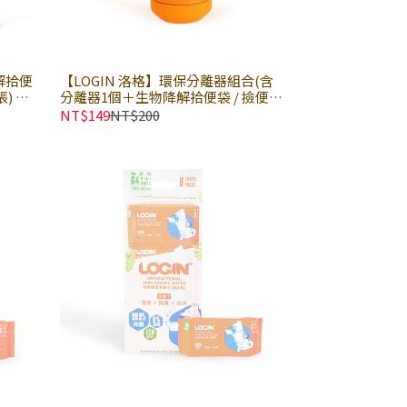
解拾便
【LOGIN 洛格】環保分離器組合(含
張) 天
分離器1個＋生物降解拾便袋 / 撿便袋
 加
1卷17張) × 組｜寵物拾便袋 加厚防
NT$149
NT$200
-24
臭 狗拾便袋 分解拾便袋