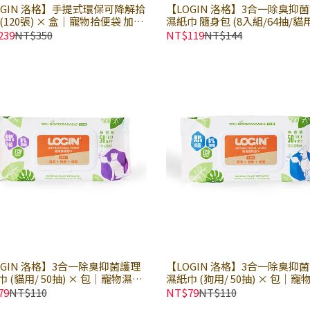
OGIN 洛格】手提式環保可降解拾
【LOGIN 洛格】3合一除臭抑
(120張) × 盒｜寵物拾便袋 加厚
濕紙巾 隨身包 (8入組/64抽/貓用
 狗拾便袋 分解拾便袋｜12-24個
包｜寵物濕紙巾 貓用護理溼巾｜
239
NT$350
NT$119
NT$144
分解｜減少碳足跡
認證天然植物原料｜無酒精溫
激
OGIN 洛格】3合一除臭抑菌護理
【LOGIN 洛格】3合一除臭抑
 (貓用/ 50抽) × 包｜寵物濕紙
濕紙巾 (狗用/ 50抽) × 包｜寵
貓用護理溼巾｜FSC認證天然植物
巾 狗用護理溼巾｜FSC認證天
79
NT$110
NT$79
NT$110
｜無酒精溫和不刺激
原料｜無酒精溫和不刺激