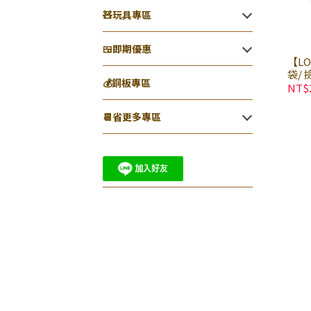
🧸玩具專區
🍱即期優惠
【L
袋/ 
💰銅板專區
味 
NT$
便袋
｜減
📆省更多專區