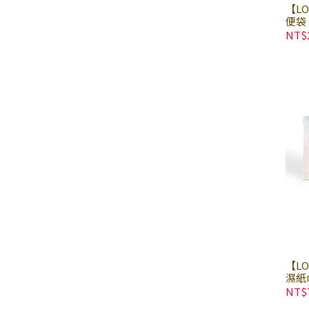
【L
便袋 
防臭
NT$
月可
【L
濕紙巾
巾 
NT$
原料