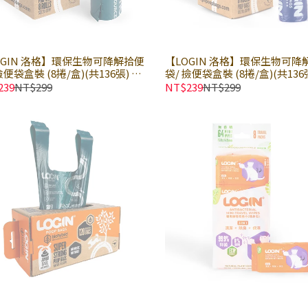
OGIN 洛格】環保生物可降解拾便
【LOGIN 洛格】環保生物可降
撿便袋盒裝 (8捲/盒)(共136張) 無
袋/ 撿便袋盒裝 (8捲/盒)(共136
× 盒｜寵物拾便袋 加厚防臭 狗拾
然薰衣草香氛 × 盒｜寵物拾便袋
239
NT$299
NT$239
NT$299
 分解拾便袋｜12-24個月可分解
厚防臭 狗拾便袋 分解拾便袋｜12
少碳足跡
個月可分解｜減少碳足跡