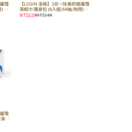
菌護理
【LOGIN 洛格】3合一除臭抑菌護理
) ×
濕紙巾 隨身包 (8入組/64抽/狗用) ×
FSC
包｜寵物濕紙巾 狗用護理溼巾｜FSC
NT$119
NT$144
和不刺
認證天然植物原料｜無酒精溫和不刺
激
菌護理
物濕紙
然植物