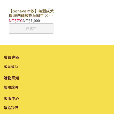
【boneve 本牧】無穀成犬
糧 紐西蘭放牧草飼牛 × 包
｜狗乾糧 狗飼料 無穀飼料
NT$790
NT$1,000
大地寵糧
已售完
會員專區
會員權益
購物須知
相關說明
客服中心
聯絡我們