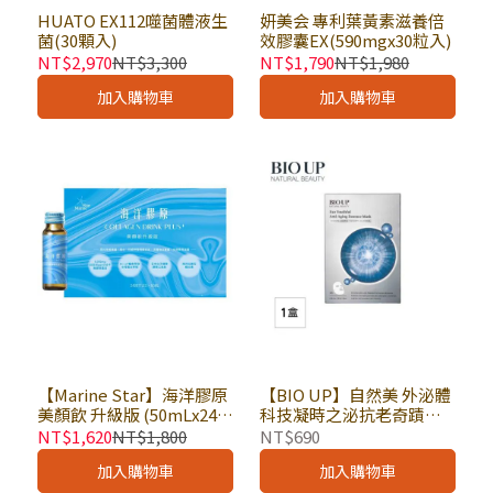
HUATO EX112噬菌體液生
妍美会 專利葉黃素滋養倍
菌(30顆入)
效膠囊EX(590mgx30粒入)
NT$2,970
NT$3,300
NT$1,790
NT$1,980
加入購物車
加入購物車
【Marine Star】海洋膠原
【BIO UP】自然美 外泌體
美顏飲 升級版 (50mLx24瓶
科技凝時之泌抗老奇蹟面
裝) × 盒｜膠原蛋白 補充
膜 26mlx5片入 × 盒｜外
NT$1,620
NT$1,800
NT$690
多種人體所需營養素 人用
泌體面膜 科美研
加入購物車
加入購物車
保健食品