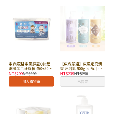
東森嚴選 東風霹靂Q俠超
【東森嚴選】東風透亮清
細滑潔舌牙線棒 450+50支
爽 沐浴乳 900g × 瓶｜溫
超值量販組
和肌膚 多重保濕 洗後清爽
NT$299
NT$390
NT$239
NT$290
舒暢｜人用沐浴乳
加入購物車
已售完