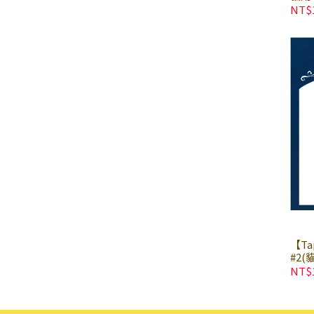
× 
NT$
【T
#2(
益生
NT$