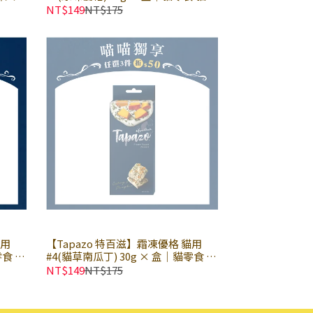
心 益生菌優格點心
NT$149
NT$175
貓用
【Tapazo 特百滋】霜凍優格 貓用
零食 貓
#4(貓草南瓜丁) 30g × 盒｜貓零食 貓
點心 益生菌優格點心
NT$149
NT$175