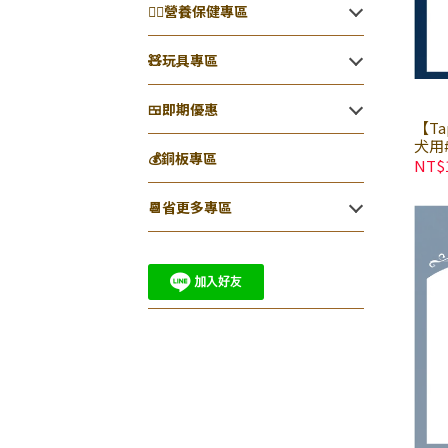
👨‍⚕️營養保健專區
🧸玩具專區
🍱即期優惠
【T
犬用#
💰銅板專區
× 
NT$
📆省更多專區