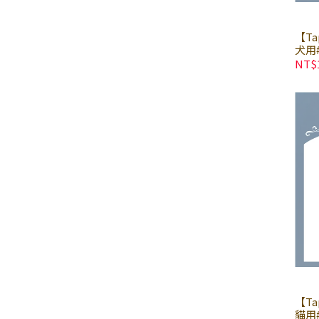
【T
犬用#
× 
NT$
【T
貓用#