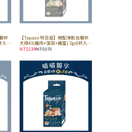
佐餐杯
【Tapazo 特百滋】絕配凍乾佐餐杯
杯入
犬用#3(雞肉+菠菜+雞蛋) 7gx5杯入
× 盒｜狗零食 狗點心 狗凍乾
NT$139
NT$175