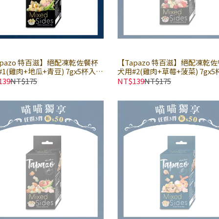
apazo 特百滋】絕配凍乾佐餐杯
【Tapazo 特百滋】絕配凍乾
1(雞肉+地瓜+青豆) 7gx5杯入
犬用#2(雞肉+草莓+菠菜) 7gx5
盒｜狗零食 狗點心 狗凍乾
× 盒｜狗零食 狗點心 狗凍乾
139
NT$175
NT$139
NT$175