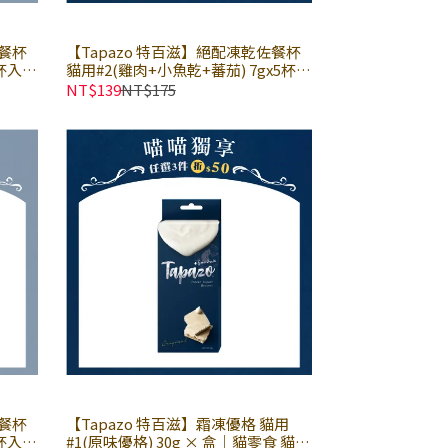
佐餐杯
【Tapazo 特百滋】絕配凍乾佐餐杯
杯入
貓用#2(雞肉+小魚乾+蕃茄) 7gx5杯入
× 盒｜貓零食 貓點心 貓凍乾
NT$139
NT$175
佐餐杯
【Tapazo 特百滋】霜凍優格 貓用
杯入
#1(原味優格) 30g × 盒｜貓零食 貓點