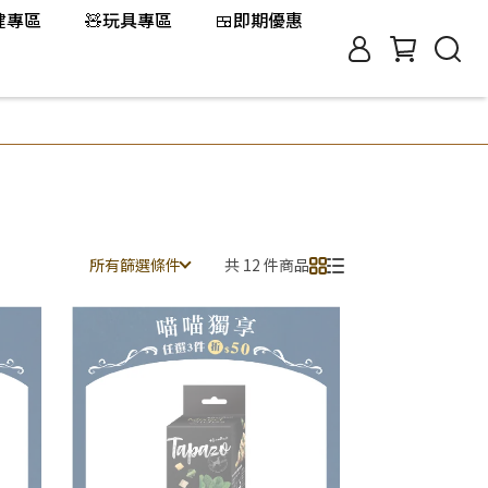
保健專區
🧸玩具專區
🍱即期優惠
所有篩選條件
共 12 件商品