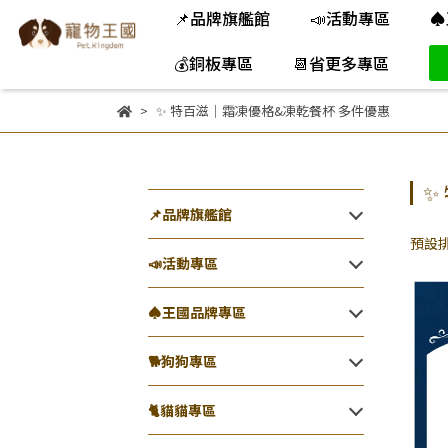
📌品牌旗艦館
📣活動專區
♠
💰銅板專區
📆省更多專區
✨ 特百滋｜霜凍優格&凍乾餐杯 多件優惠
✨
📌品牌旗艦館
預設
📣活動專區
♠王國品牌專區
🐕️狗狗專區
🐈️貓貓專區