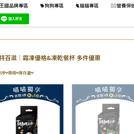
王國品牌專區
🐕️狗狗專區
🐈️貓貓專區
👨‍⚕️營養
 特百滋｜霜凍優格&凍乾餐杯 多件優惠
排序
價格
庫存量