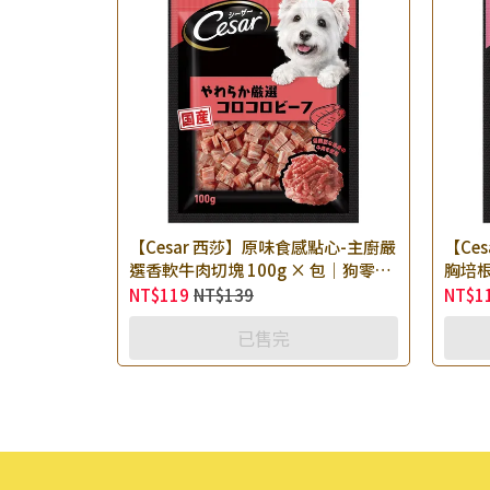
【Cesar 西莎】原味食感點心-主廚嚴
【Ce
選香軟牛肉切塊 100g × 包｜狗零食
胸培根
狗點心 肉條 肉乾零食
心 肉
NT$119
NT$139
NT$1
已售完