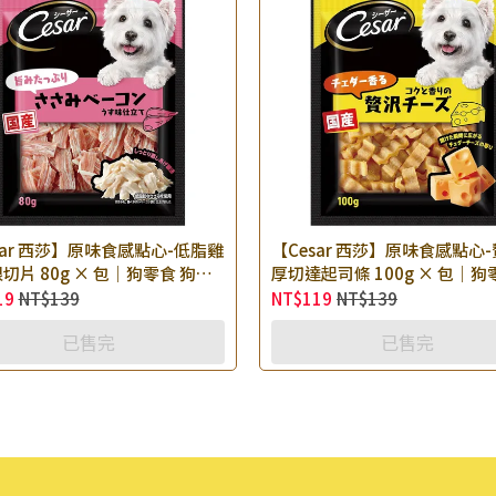
sar 西莎】原味食感點心-低脂雞
【Cesar 西莎】原味食感點心
切片 80g × 包｜狗零食 狗點
厚切達起司條 100g × 包｜狗
條 肉乾零食
點心 起司零食
19
NT$139
NT$119
NT$139
已售完
已售完