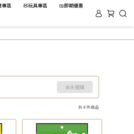
保健專區
🧸玩具專區
🍱即期優惠
尚未選購
共 4 件商品