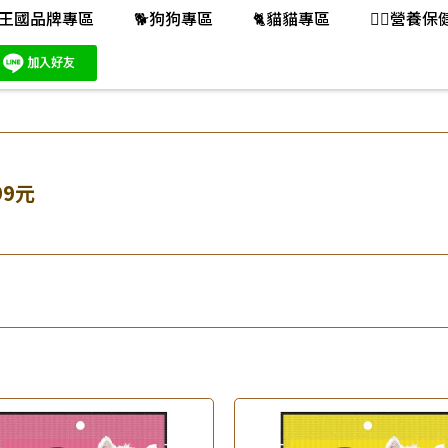
王國品牌專區
🐕️狗狗專區
🐈️貓貓專區
👨‍⚕️營養
99元