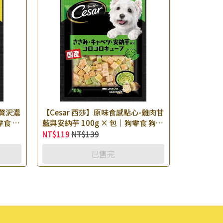
-贅沢濃
【Cesar 西莎】原味食感點心-雞肉甘
零食 狗
藍與安納芋 100g × 包｜狗零食 狗點
心 肉條 肉乾零食
NT$119
NT$139
已售完