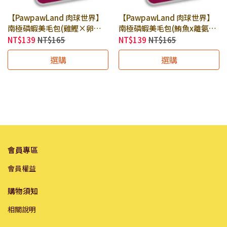
【PawpawLand 肉球世界】
【PawpawLand 肉球世界】
南極磷蝦美毛包(雞鰹×卵磷
南極磷蝦美毛包(鮪魚x離氨酸
脂 泥狀) 185g × 包｜貓餐包
x維生素E 泥狀) 185g × 包｜
NT$139
NT$165
NT$139
NT$165
貓咪主食餐包 全齡貓主食餐包
貓餐包 貓咪主食餐包 全齡貓
選購
選購
｜添加四種美毛成分 養出閃亮
主食餐包｜添加四種美毛成分
毛髮
養出閃亮毛髮
會員專區
會員權益
購物須知
相關說明