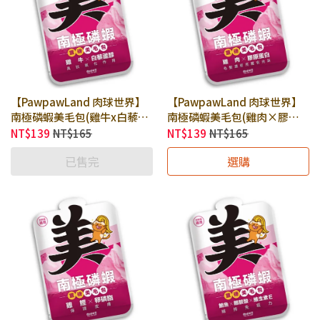
【PawpawLand 肉球世界】
【PawpawLand 肉球世界】
南極磷蝦美毛包(雞牛x白藜蘆
南極磷蝦美毛包(雞肉×膠原
醇 泥狀) 185g × 包｜貓餐包
蛋白 泥狀) 185g × 包｜貓餐
NT$139
NT$165
NT$139
NT$165
貓咪主食餐包 全齡貓主食餐包
包 貓咪主食餐包 全齡貓主食
已售完
選購
｜添加四種美毛成分 養出閃亮
餐包｜添加四種美毛成分 養出
毛髮
閃亮毛髮