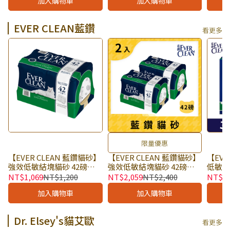
加入購物車
加入購物車
顆粒 
EVER CLEAN藍鑽
看更多
限量優惠
【EVER CLEAN 藍鑽貓砂】
【EVER CLEAN 藍鑽貓砂】
【EVE
強效低敏結塊貓砂 42磅
強效低敏結塊貓砂 42磅
低敏除臭
(19kg) × 包｜無香料款 適
(19kg) × 2入組｜無香料款
× 盒
NT$1,069
NT$1,200
NT$2,059
NT$2,400
NT$7
合敏感貓咪 淨味14天｜獨
適合敏感貓咪 淨味14天｜
低敏
加入購物車
加入購物車
立下單
獨立下單
Dr. Elsey's貓艾歐
看更多