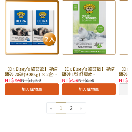
【Dr. Elsey's 貓艾歐】凝結
【Dr. Elsey's 貓艾歐】凝結
【Dr.
礦砂 20磅(9.08kg) × 2盒｜
礦砂 1號 紓壓綠
礦砂 3
貓砂 凝結砂 美國 艾爾博士
OUTDOORS透氣舒心 20磅
效除臭 
NT$799
NT$1,100
NT$459
NT$550
NT$4
｜紓壓綠 冠軍藍 紫薰桃 無
(9.08kg) × 盒｜貓砂 凝結
｜貓砂
加入購物車
加入購物車
痕紫 柔嫩粉 多貓家庭適用
砂 美國 艾爾博士
士
｜獨立下單
«
1
2
»