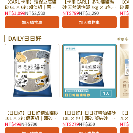
【CARL 卡爾】環保豆腐貓
【卡爾 CARL】多功能貓礦
【CA
砂 6L × 6包 超值組｜原味
砂 天然活性碳 7kg × 3包
砂 原味
綠茶 烏龍茶 活性碳 天然除
超值組｜低塵 低敏 不易崩
天然除
NT$1,099
NT$2,580
NT$799
NT$1,290
NT$4
臭 凝結強 可沖馬桶｜獨立
解 強效吸附除臭｜可獨立下
｜獨
加入購物車
加入購物車
下單
單
DAILY日日好
看更多
【日日好】日日好精油貓砂
【日日好】日日好精油貓砂
【日
10L × 2包 優惠組｜礦砂 凝
10L × 包｜礦砂 凝結砂｜精
7L×
結砂｜精油香氛 瞬時除臭
油香氛 瞬時除臭 快速凝結
腐砂 ×
NT$499
NT$700
NT$279
NT$350
NT$4
快速凝結｜獨立下單
混合豆