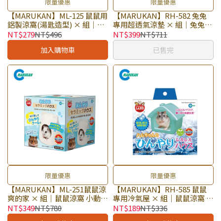
限量優惠
限量優惠
【MARUKAN】ML-125 鼠鼠用
【MARUKAN】RH-582 兔兔
鋁製涼窩(湯匙造型) × 組｜鼠
專用超透氣涼墊 × 組｜兔兔涼
鼠涼窩 小動物涼窩 寵物舒適涼
墊 小動物涼墊 寵物舒適涼墊｜
NT$279
NT$496
NT$399
NT$711
窩｜出清品
出清品
加入購物車
已售完
限量優惠
限量優惠
【MARUKAN】ML-251鼠鼠涼
【MARUKAN】RH-585 鼠鼠
爽的家 × 組｜鼠鼠涼窩 小動物
專用冷氣屋 × 組｜鼠鼠涼窩 小
涼窩 寵物舒適涼窩｜出清品
動物涼窩 寵物舒適涼窩｜出清
NT$349
NT$780
NT$189
NT$336
品